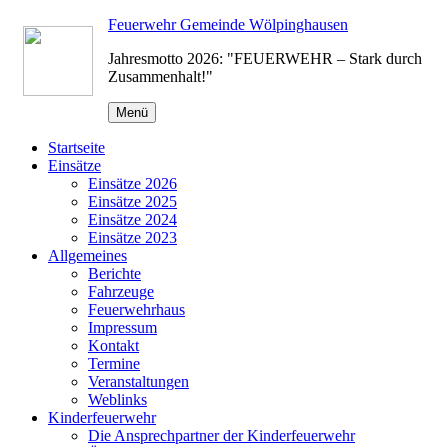
Zum
Feuerwehr Gemeinde Wölpinghausen
Inhalt
Jahresmotto 2026: "FEUERWEHR – Stark durch
springen
Zusammenhalt!"
Menü
Startseite
Einsätze
Einsätze 2026
Einsätze 2025
Einsätze 2024
Einsätze 2023
Allgemeines
Berichte
Fahrzeuge
Feuerwehrhaus
Impressum
Kontakt
Termine
Veranstaltungen
Weblinks
Kinderfeuerwehr
Die Ansprechpartner der Kinderfeuerwehr