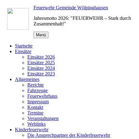
Zum
Feuerwehr Gemeinde Wölpinghausen
Inhalt
Jahresmotto 2026: "FEUERWEHR – Stark durch
springen
Zusammenhalt!"
Menü
Startseite
Einsätze
Einsätze 2026
Einsätze 2025
Einsätze 2024
Einsätze 2023
Allgemeines
Berichte
Fahrzeuge
Feuerwehrhaus
Impressum
Kontakt
Termine
Veranstaltungen
Weblinks
Kinderfeuerwehr
Die Ansprechpartner der Kinderfeuerwehr