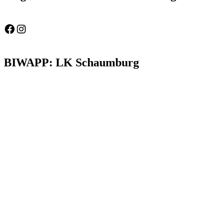
Feuerwehr Gemeinde Wölpinghausen
fw_gemeinde_woelpinghausen
BIWAPP: LK Schaumburg