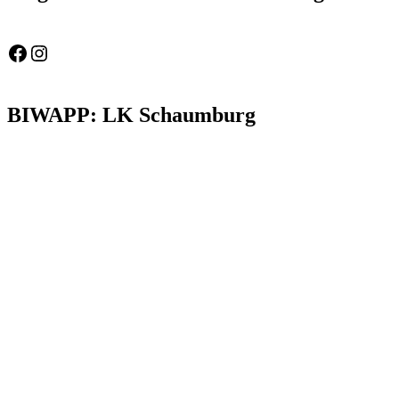
Feuerwehr Gemeinde Wölpinghausen
fw_gemeinde_woelpinghausen
BIWAPP: LK Schaumburg