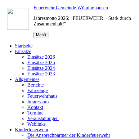
Zum
Feuerwehr Gemeinde Wölpinghausen
Inhalt
Jahresmotto 2026: "FEUERWEHR – Stark durch
springen
Zusammenhalt!"
Menü
Startseite
Einsätze
Einsätze 2026
Einsätze 2025
Einsätze 2024
Einsätze 2023
Allgemeines
Berichte
Fahrzeuge
Feuerwehrhaus
Impressum
Kontakt
Termine
Veranstaltungen
Weblinks
Kinderfeuerwehr
Die Ansprechpartner der Kinderfeuerwehr