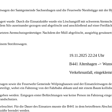
twagen der Samtgemeinde Sachsenhagen und die Feuerwehr Nienbrügge mit der H
agert wurde. Durch die Einsatzkräfte wurde ein Löschangriff mit schwerem Atemsch
dem Silo auseinander gezogen und abgelöscht und anschließend auf einer Freifläch
tzten Atemschutzgeräteträger. Nachdem der Müll abgelöscht, ausgiebig gewässert,
einem Streifenwagen.
19.11.2025 22:24 Uhr
B441 Altenhagen -> Wunst
Verkehrsunfall, eingeklem
agen sowie die Feuerwehr Gemeinde Wölpinghausen und der Einsatzleitwagen der
teiligt, wobei ein Fahrzeug von der Fahrbahn abkam und mit einem Baum kollidie
gegeben werden: Entgegen erster Befürchtungen war keine Person im Fahrzeug einge
randschutzes.
leuchtet. Für die Dauer des Einsatzes musste die B441 in dem betroffenen Abschnit
kräfte beendet werden.