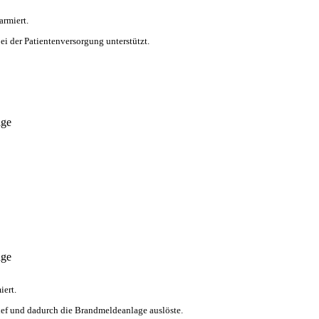
rmiert.
ei der Patientenversorgung unterstützt.
age
age
ert.
lief und dadurch die Brandmeldeanlage auslöste.