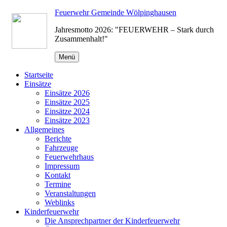
Zum
Feuerwehr Gemeinde Wölpinghausen
Inhalt
Jahresmotto 2026: "FEUERWEHR – Stark durch
springen
Zusammenhalt!"
Menü
Startseite
Einsätze
Einsätze 2026
Einsätze 2025
Einsätze 2024
Einsätze 2023
Allgemeines
Berichte
Fahrzeuge
Feuerwehrhaus
Impressum
Kontakt
Termine
Veranstaltungen
Weblinks
Kinderfeuerwehr
Die Ansprechpartner der Kinderfeuerwehr