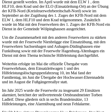
Dienst gestellt werden. Im April wurde mit dem ELW 1 , dem
HLF10, dem Krad und der ELO (Einsatzleitung-Ort) an der Übung
der KFB-Nord (Kreisfeuerwehrbereitschaft-Nord) sowie im
September an der Zugübung des 1. Zuges der KFB-Nord mit dem
ELW 1, dem HLF10 und dem Krad teilgenommen. Zusätzlich
wurde im Mai mit den Feuerwehren des 1. Zuges der KFB-Nord ein
Dienst in der Gemeinde Wölpinghausen ausgerichtet.
Um die Zusammenarbeit mit den anderen Feuerwehren zu stärken
wurde mit der Feuerwehr Nienbrügge eine Einsatzübung, mit den
Feuerwehren Sachsenhagen und Auhagen-Düdinghausen eine
Funkübung sowie mit der Feuerwehr Hagenburg-Altenhagen ein
Dienst mit dem Thema technische Hilfeleistung durchgeführt.
Weiterhin erfolgte im Mai die offizielle Übergabe vom
Feuerwehrhaus, dem Einsatzleitwagen 1 und des
Hilfeleistungslöschgruppenfahrzeug 10, im Mai fand der
Familientag, im Juni die Übergabe der Hochwasser-Ehrennadeln
und im August die Fußgängerreallye statt.
Im Jahr 2025 wurde die Feuerwehr zu insgesamt 29 Einsätzen
alarmiert, berichtet der stellvertretende Ortsbrandmeister Torben
Ladleif. Diese gliedern sich in sechs Brandeinsätze, 13
Hilfeleistungen, eine Alarmübung und neun Fehlalarme.