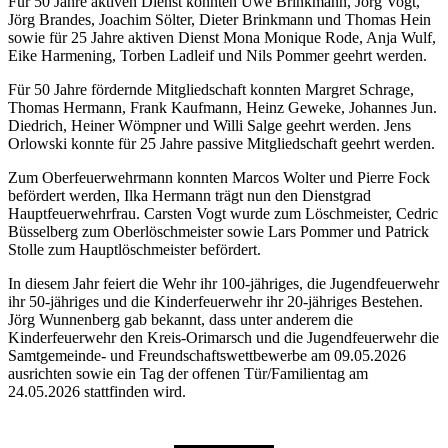
Für 50 Jahre aktiven Dienst konnten Uwe Brinkmann, Jörg Vogt,
Jörg Brandes, Joachim Sölter, Dieter Brinkmann und Thomas Hein
sowie für 25 Jahre aktiven Dienst Mona Monique Rode, Anja Wulf,
Eike Harmening, Torben Ladleif und Nils Pommer geehrt werden.
Für 50 Jahre fördernde Mitgliedschaft konnten Margret Schrage,
Thomas Hermann, Frank Kaufmann, Heinz Geweke, Johannes Jun.
Diedrich, Heiner Wömpner und Willi Salge geehrt werden. Jens
Orlowski konnte für 25 Jahre passive Mitgliedschaft geehrt werden.
Zum Oberfeuerwehrmann konnten Marcos Wolter und Pierre Fock
befördert werden, Ilka Hermann trägt nun den Dienstgrad
Hauptfeuerwehrfrau. Carsten Vogt wurde zum Löschmeister, Cedric
Büsselberg zum Oberlöschmeister sowie Lars Pommer und Patrick
Stolle zum Hauptlöschmeister befördert.
In diesem Jahr feiert die Wehr ihr 100-jähriges, die Jugendfeuerwehr
ihr 50-jähriges und die Kinderfeuerwehr ihr 20-jähriges Bestehen.
Jörg Wunnenberg gab bekannt, dass unter anderem die
Kinderfeuerwehr den Kreis-Orimarsch und die Jugendfeuerwehr die
Samtgemeinde- und Freundschaftswettbewerbe am 09.05.2026
ausrichten sowie ein Tag der offenen Tür/Familientag am
24.05.2026 stattfinden wird.