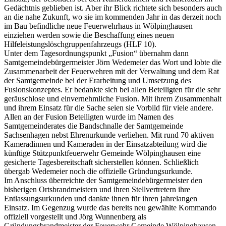
Gedächtnis geblieben ist. Aber ihr Blick richtete sich besonders auch
an die nahe Zukunft, wo sie im kommenden Jahr in das derzeit noch
im Bau befindliche neue Feuerwehrhaus in Wölpinghausen
einziehen werden sowie die Beschaffung eines neuen
Hilfeleistungslöschgruppenfahrzeugs (HLF 10).
Unter dem Tagesordnungspunkt „Fusion“ übernahm dann
Samtgemeindebürgermeister Jörn Wedemeier das Wort und lobte die
Zusammenarbeit der Feuerwehren mit der Verwaltung und dem Rat
der Samtgemeinde bei der Erarbeitung und Umsetzung des
Fusionskonzeptes. Er bedankte sich bei allen Beteiligten für die sehr
geräuschlose und einvernehmliche Fusion. Mit ihrem Zusammenhalt
und ihrem Einsatz für die Sache seien sie Vorbild für viele andere.
Allen an der Fusion Beteiligten wurde im Namen des
Samtgemeinderates die Bandschnalle der Samtgemeinde
Sachsenhagen nebst Ehrenurkunde verliehen. Mit rund 70 aktiven
Kameradinnen und Kameraden in der Einsatzabteilung wird die
künftige Stützpunktfeuerwehr Gemeinde Wölpinghausen eine
gesicherte Tagesbereitschaft sicherstellen können. Schließlich
übergab Wedemeier noch die offizielle Gründungsurkunde.
Im Anschluss überreichte der Samtgemeindebürgermeister den
bisherigen Ortsbrandmeistern und ihren Stellvertretern ihre
Entlassungsurkunden und dankte ihnen für ihren jahrelangen
Einsatz. Im Gegenzug wurde das bereits neu gewählte Kommando
offiziell vorgestellt und Jörg Wunnenberg als
Gründungsbrandmeister der Feuerwehr Gemeinde Wölpinghausen