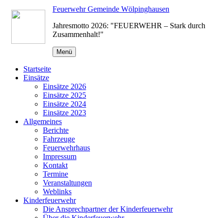
Zum
Feuerwehr Gemeinde Wölpinghausen
Inhalt
Jahresmotto 2026: "FEUERWEHR – Stark durch
springen
Zusammenhalt!"
Menü
Startseite
Einsätze
Einsätze 2026
Einsätze 2025
Einsätze 2024
Einsätze 2023
Allgemeines
Berichte
Fahrzeuge
Feuerwehrhaus
Impressum
Kontakt
Termine
Veranstaltungen
Weblinks
Kinderfeuerwehr
Die Ansprechpartner der Kinderfeuerwehr
Über die Kinderfeuerwehr