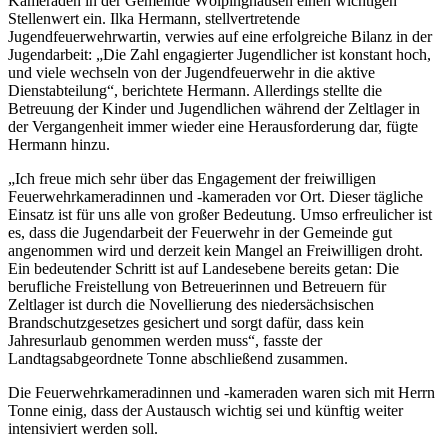
Kameraden in der Gemeinde Wölpinghausen einen wichtigen
Stellenwert ein. Ilka Hermann, stellvertretende
Jugendfeuerwehrwartin, verwies auf eine erfolgreiche Bilanz in der
Jugendarbeit: „Die Zahl engagierter Jugendlicher ist konstant hoch,
und viele wechseln von der Jugendfeuerwehr in die aktive
Dienstabteilung“, berichtete Hermann. Allerdings stellte die
Betreuung der Kinder und Jugendlichen während der Zeltlager in
der Vergangenheit immer wieder eine Herausforderung dar, fügte
Hermann hinzu.
„Ich freue mich sehr über das Engagement der freiwilligen
Feuerwehrkameradinnen und -kameraden vor Ort. Dieser tägliche
Einsatz ist für uns alle von großer Bedeutung. Umso erfreulicher ist
es, dass die Jugendarbeit der Feuerwehr in der Gemeinde gut
angenommen wird und derzeit kein Mangel an Freiwilligen droht.
Ein bedeutender Schritt ist auf Landesebene bereits getan: Die
berufliche Freistellung von Betreuerinnen und Betreuern für
Zeltlager ist durch die Novellierung des niedersächsischen
Brandschutzgesetzes gesichert und sorgt dafür, dass kein
Jahresurlaub genommen werden muss“, fasste der
Landtagsabgeordnete Tonne abschließend zusammen.
Die Feuerwehrkameradinnen und -kameraden waren sich mit Herrn
Tonne einig, dass der Austausch wichtig sei und künftig weiter
intensiviert werden soll.