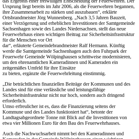
das Ergebnis einer freiwilligen Entscheidung der Feuerwehren. Der
Ursprung liegt bereits im Jahr 2006, als die Feuerwehren begannen,
ihre Zusammenarbeit zu stärken und auszubauen“, erklärte
Ortsbrandmeister Jörg Wunnenberg. „Nach 3,5 Jahren Bauzeit,
einer Verzögerung und erheblichen Investitionen der Samtgemeinde
Sachsenhagen sowie des Landes Niedersachsen, stellt das neue
Feuerwehrhaus einen wichtigen Beitrag zur Sicherheitsinfrastruktur
für die Menschen vor Ort
dar“, erläuterte Gemeindebrandmeister Ralf Hermann. Künftig
werde die Samtgemeinde Sachsenhagen auch den Fuhrpark der
Feuerwehr Gemeinde Wölpinghausen schrittweise modernisieren,
um den ehrenamtlichen Kameradinnen und Kameraden ein
zeitgemäßes Umfeld für ihre Einsätze
zu bieten, ergänzte die Feuerwehrleitung einstimmig.
„Die beträchtlichen finanziellen Beiträge der Kommunen und des
Landes sind für eine verlässliche und leistungsfähige
Sicherheitsinfrastruktur nicht nur hoch, sondern auch dringend
erforderlich.
Umso erfreulicher ist es, dass die Finanzierung seitens der
Kommune und des Landes funktioniert hat“, betonte der
Landtagsabgeordnete Tonne mit Blick auf die Investitionen von
etwa vier Millionen Euro für den Bau des Feuerwehrhauses.
Auch die Nachwuchsarbeit nimmt bei den Kameradinnen und