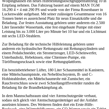
Wölpinghausen ein neues Hilfeleistungslöschgruppenfahrzeug 10 in
Empfang nehmen. Das Fahrzeug basiert auf einem MAN TGM
16.290 4 × 4 mit 290 PS und wurde von der Firma Rosenbauer in
Luckenwalde aufgebaut. Mit seiner zulässigen Gesamtmasse von 16
Tonnen bietet es ausreichend Platz für neun Einsatzkräfte und die
Beladung. Zur festen Ausstattung gehören unter anderem ein 2.500
Liter fassender Wassertank, eine fest eingebaute Pumpe mit einer
Leistung bis zu 3.000 Liter pro Minute bei 10 bar und ein Lichtmast
mit sechs LED-Strahlern.
Zur Beladung für die technische Hilfeleistung gehören unter
anderem ein hydraulischer Rettungssatz mit Rettungszylindern und
einem Pedalschneider, ein Stromerzeuger, LED-Scheinwerfer,
Unterbauholz, Hebekissen, eine Chiemsee-Pumpe, ein
Türöffnungsrucksack sowie eine Rettungsplattform.
Ein benzinbetriebener Lüfter, 180 Liter Schaummittel in Kanistern,
eine Mittelschaumpistole, ein Nebellöschsystem, B- und C-
Hohlstrahlrohre, ein Mittelschaumrohr mit Zumischer, ein
Rauchverschluss sowie zwei Schnellangriffsverteiler runden die
Beladung für die Brandbekämpfung ab.
In dem Mannschaftsraum sind vier Atemschutzgeräte verbaut,
sodass sich gleich vier Atemschutzgeräteträger auf der Anfahrt
ausrüsten können. Des Weiteren finden dort ein Erste-Hilfe-
Rucksack, eine Wärmebildkamera, ein CO-Warner sowie ein Tablet