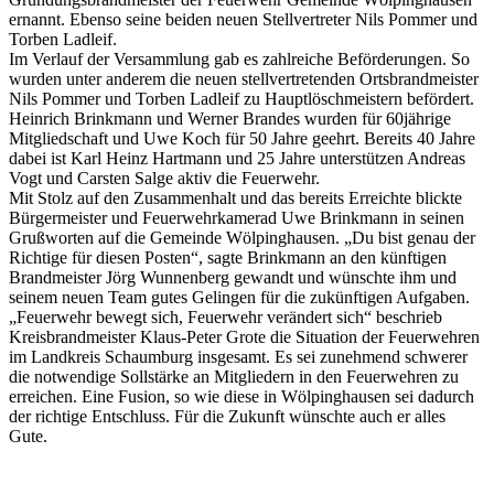
ernannt. Ebenso seine beiden neuen Stellvertreter Nils Pommer und
Torben Ladleif.
Im Verlauf der Versammlung gab es zahlreiche Beförderungen. So
wurden unter anderem die neuen stellvertretenden Ortsbrandmeister
Nils Pommer und Torben Ladleif zu Hauptlöschmeistern befördert.
Heinrich Brinkmann und Werner Brandes wurden für 60jährige
Mitgliedschaft und Uwe Koch für 50 Jahre geehrt. Bereits 40 Jahre
dabei ist Karl Heinz Hartmann und 25 Jahre unterstützen Andreas
Vogt und Carsten Salge aktiv die Feuerwehr.
Mit Stolz auf den Zusammenhalt und das bereits Erreichte blickte
Bürgermeister und Feuerwehrkamerad Uwe Brinkmann in seinen
Grußworten auf die Gemeinde Wölpinghausen. „Du bist genau der
Richtige für diesen Posten“, sagte Brinkmann an den künftigen
Brandmeister Jörg Wunnenberg gewandt und wünschte ihm und
seinem neuen Team gutes Gelingen für die zukünftigen Aufgaben.
„Feuerwehr bewegt sich, Feuerwehr verändert sich“ beschrieb
Kreisbrandmeister Klaus-Peter Grote die Situation der Feuerwehren
im Landkreis Schaumburg insgesamt. Es sei zunehmend schwerer
die notwendige Sollstärke an Mitgliedern in den Feuerwehren zu
erreichen. Eine Fusion, so wie diese in Wölpinghausen sei dadurch
der richtige Entschluss. Für die Zukunft wünschte auch er alles
Gute.