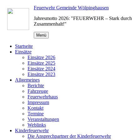
Zum
Feuerwehr Gemeinde Wölpinghausen
Inhalt
Jahresmotto 2026: "FEUERWEHR – Stark durch
springen
Zusammenhalt!"
Menü
Startseite
Einsätze
Einsätze 2026
Einsätze 2025
Einsätze 2024
Einsätze 2023
Allgemeines
Berichte
Fahrzeuge
Feuerwehrhaus
Impressum
Kontakt
Termine
Veranstaltungen
Weblinks
Kinderfeuerwehr
Die Ansprechpartner der Kinderfeuerwehr