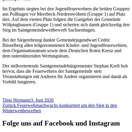
Im Ergebnis siegten bei den Jugendfeuerwehren die beiden Gruppen
aus Pollhagen vor Meerbeck-Niedernwöhren (Gruppe 1) auf Platz
drei. Auf dem vierten Platz folgten die Gastgeber der Gemeinde
Wölpinghausen (Gruppe 1) und sicherten sich damit gleichzeitig den
Sieg im Samtgemeindewettbewerb Sachsenhagen.
Bei der Siegerehrung dankte Gemeindejugendwart Cedric
Büsselberg allen teilgenommenen Kinder- und Jugendfeuerwehren,
dem Organisationsteam sowie dem Deutschen Roten Kreuz und
dem unterstützenden Wertungsteam.
Der stellvertretende Samtgemeindebürgermeister Stephan Kreft hob
hervor, dass die Feuerwehren der Samtgemeinde stets
Veranstaltungen mit Anderen für Andere organisieren und damit als
Vorbild fungieren.
Autor
Veröffentlicht
Timo Hermann
3. Juni 2026
Beitragsnavigation
Vorheriger
am
Zurück
Feuerwehrnachwuchs konkurriert um den Sieg in den
Beitrag:
Winterwettbewerben
Folge uns auf Facebook und Instagram