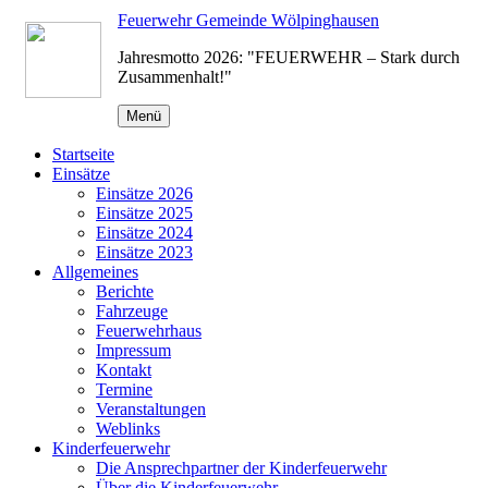
Zum
Feuerwehr Gemeinde Wölpinghausen
Inhalt
Jahresmotto 2026: "FEUERWEHR – Stark durch
springen
Zusammenhalt!"
Menü
Startseite
Einsätze
Einsätze 2026
Einsätze 2025
Einsätze 2024
Einsätze 2023
Allgemeines
Berichte
Fahrzeuge
Feuerwehrhaus
Impressum
Kontakt
Termine
Veranstaltungen
Weblinks
Kinderfeuerwehr
Die Ansprechpartner der Kinderfeuerwehr
Über die Kinderfeuerwehr