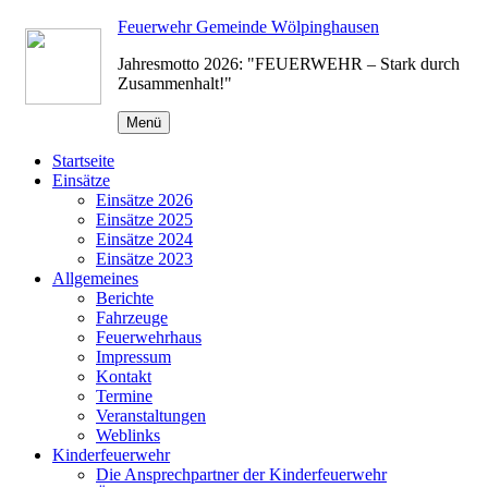
Zum
Feuerwehr Gemeinde Wölpinghausen
Inhalt
Jahresmotto 2026: "FEUERWEHR – Stark durch
springen
Zusammenhalt!"
Menü
Startseite
Einsätze
Einsätze 2026
Einsätze 2025
Einsätze 2024
Einsätze 2023
Allgemeines
Berichte
Fahrzeuge
Feuerwehrhaus
Impressum
Kontakt
Termine
Veranstaltungen
Weblinks
Kinderfeuerwehr
Die Ansprechpartner der Kinderfeuerwehr