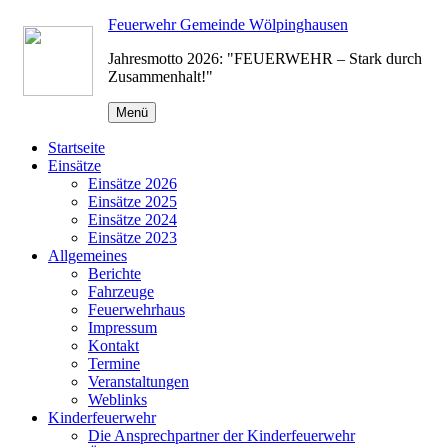
Zum
Feuerwehr Gemeinde Wölpinghausen
Inhalt
Jahresmotto 2026: "FEUERWEHR – Stark durch
springen
Zusammenhalt!"
Menü
Startseite
Einsätze
Einsätze 2026
Einsätze 2025
Einsätze 2024
Einsätze 2023
Allgemeines
Berichte
Fahrzeuge
Feuerwehrhaus
Impressum
Kontakt
Termine
Veranstaltungen
Weblinks
Kinderfeuerwehr
Die Ansprechpartner der Kinderfeuerwehr