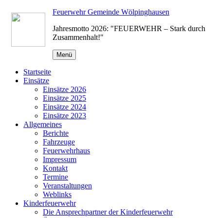
Zum
Feuerwehr Gemeinde Wölpinghausen
Inhalt
Jahresmotto 2026: "FEUERWEHR – Stark durch
springen
Zusammenhalt!"
Menü
Startseite
Einsätze
Einsätze 2026
Einsätze 2025
Einsätze 2024
Einsätze 2023
Allgemeines
Berichte
Fahrzeuge
Feuerwehrhaus
Impressum
Kontakt
Termine
Veranstaltungen
Weblinks
Kinderfeuerwehr
Die Ansprechpartner der Kinderfeuerwehr