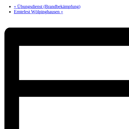
«
Übungsdienst (Brandbekämpfung)
Erntefest Wölpinghausen
»