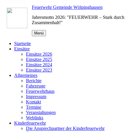
Zum
Feuerwehr Gemeinde Wölpinghausen
Inhalt
Jahresmotto 2026: "FEUERWEHR – Stark durch
springen
Zusammenhalt!"
Menü
Startseite
Einsätze
Einsätze 2026
Einsätze 2025
Einsätze 2024
Einsätze 2023
Allgemeines
Berichte
Fahrzeuge
Feuerwehrhaus
Impressum
Kontakt
Termine
Veranstaltungen
Weblinks
Kinderfeuerwehr
Die Ansprechpartner der Kinderfeuerwehr