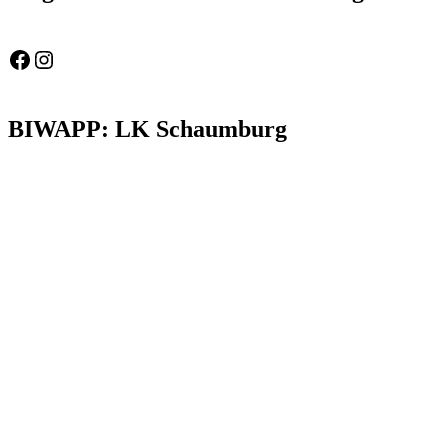
Feuerwehr Gemeinde Wölpinghausen
fw_gemeinde_woelpinghausen
BIWAPP: LK Schaumburg