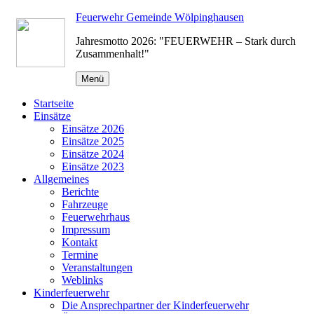
Zum
Feuerwehr Gemeinde Wölpinghausen
Inhalt
Jahresmotto 2026: "FEUERWEHR – Stark durch
springen
Zusammenhalt!"
Menü
Startseite
Einsätze
Einsätze 2026
Einsätze 2025
Einsätze 2024
Einsätze 2023
Allgemeines
Berichte
Fahrzeuge
Feuerwehrhaus
Impressum
Kontakt
Termine
Veranstaltungen
Weblinks
Kinderfeuerwehr
Die Ansprechpartner der Kinderfeuerwehr