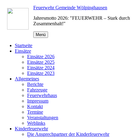
Zum
Feuerwehr Gemeinde Wölpinghausen
Inhalt
Jahresmotto 2026: "FEUERWEHR – Stark durch
springen
Zusammenhalt!"
Menü
Startseite
Einsätze
Einsätze 2026
Einsätze 2025
Einsätze 2024
Einsätze 2023
Allgemeines
Berichte
Fahrzeuge
Feuerwehrhaus
Impressum
Kontakt
Termine
Veranstaltungen
Weblinks
Kinderfeuerwehr
Die Ansprechpartner der Kinderfeuerwehr