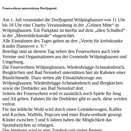
Feuerwehren unterstützen Dorfjugend
Am 1. Juli veranstaltet die Dorfjugend Wölpinghausen von 11 Uhr
bis 18 Uhr eine Charity-Veranstaltung in der „Grünen Mitte“ in
Wölpinghausen. Ein Parkplatz ist hierfür auf dem „alten Schulhof“
in der „Meeresblickstraße“ eingerichtet.
Alle Einnahmen des Tages gehen an den „Verein für krebskranke
Kinder Hannover e. V.“
Beteiligt sind an diesem Tag neben den Feuerwehren auch viele
Vereine und Organisationen aus der Gemeinde Wölpinghausen und
Umgebung.
Die Feuerwehren Wölpinghausen, Wiedenbrügge-Schmalenbruch,
Bergkirchen und Bad Nenndorf unterstützen hier im Rahmen einer
Blaulichtmeile. Dazu stehen alle Einsatzfahrzeuge aus
Wölpinghausen, Wiedenbrügge-Schmalenbruch und Bergkirchen
sowie die Drehleiter aus Bad Nenndorf dort.
Seitens der Feuerwehren wird es zusätzlich noch Spiele für Jung
und Alt geben. Fahrten für die Drehleiter gibt es auch, diese werden
verlost.
Für das leibliche Wohl wird durch einen Getränkewagen, Kaffee
und Kuchen, Waffeln, Popcorn und einer Bratwurstbude gesorgt.
Kinder zwischen 3 und 6 Jahren haben die Möglichkeit das
Sportabzeichen zu erlangen.
Des Weiteren wird es eine Tombola mit vielen Preisen,