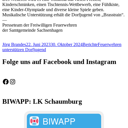
Kinderschminken, einen Tischtennis-Wettbewerb, eine Fühlkiste,
eine Kinder-Olympiade und diverse kleine Spiele geben.
Musikalische Unterstützung erhält die Dorfjugend von „Brasstrain“.
—
Presseteam der Freiwilligen Feuerwehren
der Samtgemeinde Sachsenhagen
Autor
Veröffentlicht
Kategorien
Schlagwörter
Jörg Brandes
22. Juni 2023
30. Oktober 2024
Berichte
Feuerwehren
am
unterstützen Dorfjugend
Folge uns auf Facebook und Instagram
Feuerwehr Gemeinde Wölpinghausen
fw_gemeinde_woelpinghausen
BIWAPP: LK Schaumburg
BIWAPP