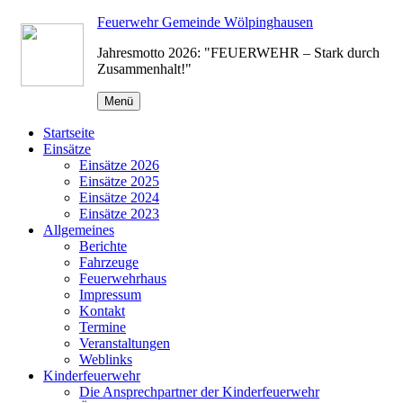
Zum
Feuerwehr Gemeinde Wölpinghausen
Inhalt
Jahresmotto 2026: "FEUERWEHR – Stark durch
springen
Zusammenhalt!"
Menü
Startseite
Einsätze
Einsätze 2026
Einsätze 2025
Einsätze 2024
Einsätze 2023
Allgemeines
Berichte
Fahrzeuge
Feuerwehrhaus
Impressum
Kontakt
Termine
Veranstaltungen
Weblinks
Kinderfeuerwehr
Die Ansprechpartner der Kinderfeuerwehr