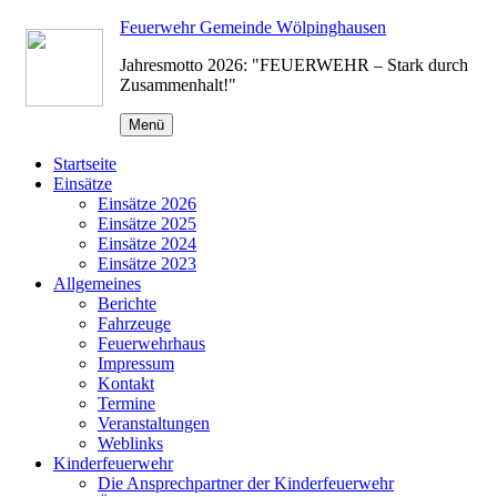
Zum
Feuerwehr Gemeinde Wölpinghausen
Inhalt
Jahresmotto 2026: "FEUERWEHR – Stark durch
springen
Zusammenhalt!"
Menü
Startseite
Einsätze
Einsätze 2026
Einsätze 2025
Einsätze 2024
Einsätze 2023
Allgemeines
Berichte
Fahrzeuge
Feuerwehrhaus
Impressum
Kontakt
Termine
Veranstaltungen
Weblinks
Kinderfeuerwehr
Die Ansprechpartner der Kinderfeuerwehr