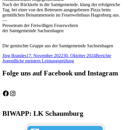
Nach der Rückkehr in die Samtgemeinde, klang der erfolgreiche
Tag, bei einer von den Betreuern ausgegebenen Pizza beim
gemütlichen Beisammensein im Feuerwehrhaus Hagenburg aus.
—
Presseteam der Freiwilligen Feuerwehren
der Samtgemeinde Sachsenhagen
Die gemischte Gruppe aus der Samtgemeinde Sachsenhagen
Autor
Veröffentlicht
Kategorien
Schlagwör
Jörg Brandes
17. November 2022
30. Oktober 2024
Berichte
am
Jugendliche meistern Leistungsprüfung
Folge uns auf Facebook und Instagram
Feuerwehr Gemeinde Wölpinghausen
fw_gemeinde_woelpinghausen
BIWAPP: LK Schaumburg