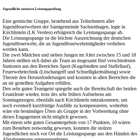
Jugendliche meistern Leistungsprüfung
Eine gemischte Gruppe, bestehend aus Teilnehmern aller
Jugendfeuerwehren der Samtgemeinde Sachsenhagen, legte in
Kirchlinteln (LK Verden) erfolgreich die Leistungsspange ab.
Die Leistungsspange ist die höchste Auszeichnung der deutschen
Jugendfeuerwehr, die an Jugendfeuerwehrmitglieder verliehen
werden kann.
Die zwei Mädchen und sieben Jungen im Alter zwischen 15 und 18
Jahren stellten sich dabei als Team an insgesamt fünf verschiedenen
Stationen aus den Bereichen Sport (Kugelstoßen und Staffellauf),
Feuerwehrtechnik (Löschangriff und Schnelligkeitsübung) sowie
Theorie den Herausforderungen und konnten in allen Bereichen die
an sie gestellten Aufgaben erfüllen.
Den sehr guten Teamgeist spiegelte auch die Bereitschaft der beiden
Ersatzleute wieder, trotz des sehr frühen Aufstehens am
Sonntagmorgen, ebenfalls nach Kirchlinteln mitzukommen, um
noch eventuell kurzfristige Ausfälle zu kompensieren, weiterhin
wäre ein beständiges Üben als Gruppe in der Vorbereitung ohne
dieses Engagement nicht möglich gewesen.
Mit einem sehr guten Gesamtergebnis von 17 Punkten, 10 wären
zum Bestehen notwendig gewesen, konnten die stolzen
Jugendlichen noch vor Ort die Leistungsspange aus den Händen des
Abnahmeteams entgegennehmen.