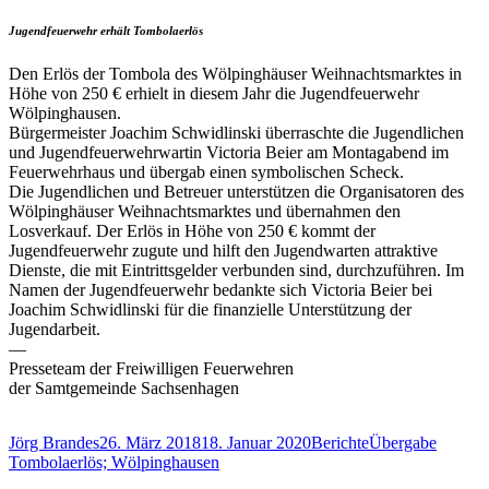
Jugendfeuerwehr erhält Tombolaerlös
Den Erlös der Tombola des Wölpinghäuser Weihnachtsmarktes in
Höhe von 250 € erhielt in diesem Jahr die Jugendfeuerwehr
Wölpinghausen.
Bürgermeister Joachim Schwidlinski überraschte die Jugendlichen
und Jugendfeuerwehrwartin Victoria Beier am Montagabend im
Feuerwehrhaus und übergab einen symbolischen Scheck.
Die Jugendlichen und Betreuer unterstützen die Organisatoren des
Wölpinghäuser Weihnachtsmarktes und übernahmen den
Losverkauf. Der Erlös in Höhe von 250 € kommt der
Jugendfeuerwehr zugute und hilft den Jugendwarten attraktive
Dienste, die mit Eintrittsgelder verbunden sind, durchzuführen. Im
Namen der Jugendfeuerwehr bedankte sich Victoria Beier bei
Joachim Schwidlinski für die finanzielle Unterstützung der
Jugendarbeit.
—
Presseteam der Freiwilligen Feuerwehren
der Samtgemeinde Sachsenhagen
Autor
Veröffentlicht
Kategorien
Schlagwörter
Jörg Brandes
26. März 2018
18. Januar 2020
Berichte
Übergabe
am
Tombolaerlös; Wölpinghausen