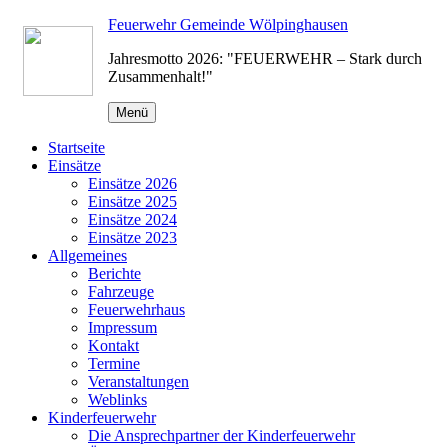
Zum
Feuerwehr Gemeinde Wölpinghausen
Inhalt
Jahresmotto 2026: "FEUERWEHR – Stark durch
springen
Zusammenhalt!"
Menü
Startseite
Einsätze
Einsätze 2026
Einsätze 2025
Einsätze 2024
Einsätze 2023
Allgemeines
Berichte
Fahrzeuge
Feuerwehrhaus
Impressum
Kontakt
Termine
Veranstaltungen
Weblinks
Kinderfeuerwehr
Die Ansprechpartner der Kinderfeuerwehr