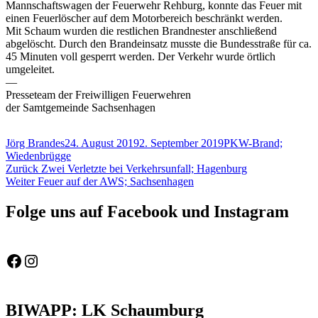
Mannschaftswagen der Feuerwehr Rehburg, konnte das Feuer mit
einen Feuerlöscher auf dem Motorbereich beschränkt werden.
Mit Schaum wurden die restlichen Brandnester anschließend
abgelöscht. Durch den Brandeinsatz musste die Bundesstraße für ca.
45 Minuten voll gesperrt werden. Der Verkehr wurde örtlich
umgeleitet.
—
Presseteam der Freiwilligen Feuerwehren
der Samtgemeinde Sachsenhagen
Autor
Veröffentlicht
Schlagwörter
Jörg Brandes
24. August 2019
2. September 2019
PKW-Brand;
am
Wiedenbrügge
Beitragsnavigation
Vorheriger
Zurück
Zwei Verletzte bei Verkehrsunfall; Hagenburg
Nächster
Beitrag:
Weiter
Feuer auf der AWS; Sachsenhagen
Beitrag:
Folge uns auf Facebook und Instagram
Feuerwehr Gemeinde Wölpinghausen
fw_gemeinde_woelpinghausen
BIWAPP: LK Schaumburg