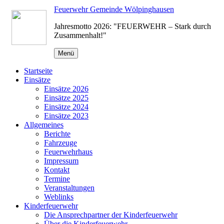
Zum
Feuerwehr Gemeinde Wölpinghausen
Inhalt
Jahresmotto 2026: "FEUERWEHR – Stark durch
springen
Zusammenhalt!"
Menü
Startseite
Einsätze
Einsätze 2026
Einsätze 2025
Einsätze 2024
Einsätze 2023
Allgemeines
Berichte
Fahrzeuge
Feuerwehrhaus
Impressum
Kontakt
Termine
Veranstaltungen
Weblinks
Kinderfeuerwehr
Die Ansprechpartner der Kinderfeuerwehr
Über die Kinderfeuerwehr