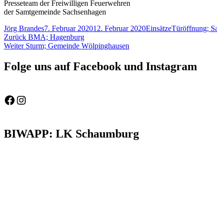
Presseteam der Freiwilligen Feuerwehren
der Samtgemeinde Sachsenhagen
Autor
Veröffentlicht
Kategorien
Schlagwörter
Jörg Brandes
7. Februar 2020
12. Februar 2020
Einsätze
Türöffnung; S
Beitragsnavigation
Vorheriger
am
Zurück
BMA; Hagenburg
Nächster
Beitrag:
Weiter
Sturm; Gemeinde Wölpinghausen
Beitrag:
Folge uns auf Facebook und Instagram
Feuerwehr Gemeinde Wölpinghausen
fw_gemeinde_woelpinghausen
BIWAPP: LK Schaumburg