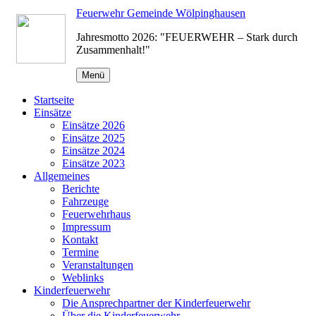
Zum
Feuerwehr Gemeinde Wölpinghausen
Inhalt
Jahresmotto 2026: "FEUERWEHR – Stark durch
springen
Zusammenhalt!"
Menü
Startseite
Einsätze
Einsätze 2026
Einsätze 2025
Einsätze 2024
Einsätze 2023
Allgemeines
Berichte
Fahrzeuge
Feuerwehrhaus
Impressum
Kontakt
Termine
Veranstaltungen
Weblinks
Kinderfeuerwehr
Die Ansprechpartner der Kinderfeuerwehr
Über die Kinderfeuerwehr