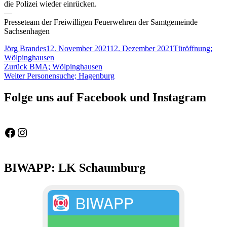
die Polizei wieder einrücken.
—
Presseteam der Freiwilligen Feuerwehren der Samtgemeinde
Sachsenhagen
Autor
Veröffentlicht
Schlagwörter
Jörg Brandes
12. November 2021
12. Dezember 2021
Türöffnung;
am
Wölpinghausen
Beitragsnavigation
Vorheriger
Zurück
BMA; Wölpinghausen
Nächster
Beitrag:
Weiter
Personensuche; Hagenburg
Beitrag:
Folge uns auf Facebook und Instagram
Feuerwehr Gemeinde Wölpinghausen
fw_gemeinde_woelpinghausen
BIWAPP: LK Schaumburg
BIWAPP