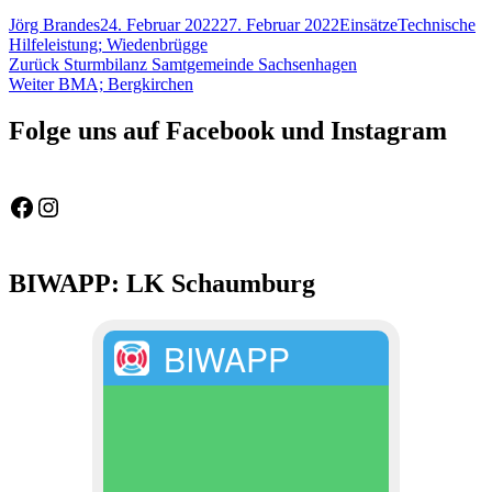
Autor
Veröffentlicht
Kategorien
Schlagwörter
Jörg Brandes
24. Februar 2022
27. Februar 2022
Einsätze
Technische
am
Hilfeleistung; Wiedenbrügge
Beitragsnavigation
Vorheriger
Zurück
Sturmbilanz Samtgemeinde Sachsenhagen
Nächster
Beitrag:
Weiter
BMA; Bergkirchen
Beitrag:
Folge uns auf Facebook und Instagram
Feuerwehr Gemeinde Wölpinghausen
fw_gemeinde_woelpinghausen
BIWAPP: LK Schaumburg
BIWAPP