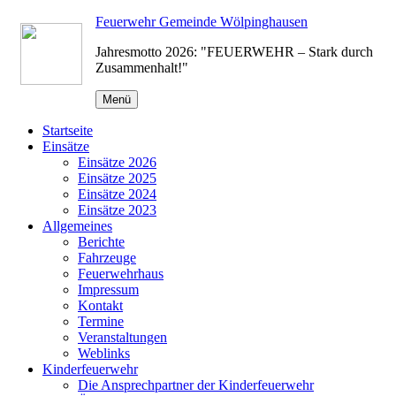
Zum
Feuerwehr Gemeinde Wölpinghausen
Inhalt
Jahresmotto 2026: "FEUERWEHR – Stark durch
springen
Zusammenhalt!"
Menü
Startseite
Einsätze
Einsätze 2026
Einsätze 2025
Einsätze 2024
Einsätze 2023
Allgemeines
Berichte
Fahrzeuge
Feuerwehrhaus
Impressum
Kontakt
Termine
Veranstaltungen
Weblinks
Kinderfeuerwehr
Die Ansprechpartner der Kinderfeuerwehr