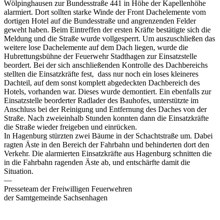
Wölpinghausen zur Bundesstraße 441 in Höhe der Kapellenhöhe
alarmiert. Dort sollten starke Winde der Front Dachelemente vom
dortigen Hotel auf die Bundesstraße und angrenzenden Felder
geweht haben. Beim Eintreffen der ersten Kräfte bestätigte sich die
Meldung und die Straße wurde vollgesperrt. Um auszuschließen das
weitere lose Dachelemente auf dem Dach liegen, wurde die
Hubrettungsbühne der Feuerwehr Stadthagen zur Einsatzstelle
beordert. Bei der sich anschließenden Kontrolle des Dachbereichs
stellten die Einsatzkräfte fest, dass nur noch ein loses kleineres
Dachteil, auf dem sonst komplett abgedeckten Dachbereich des
Hotels, vorhanden war. Dieses wurde demontiert. Ein ebenfalls zur
Einsatzstelle beorderter Radlader des Bauhofes, unterstützte im
Anschluss bei der Reinigung und Entfernung des Daches von der
Straße. Nach zweieinhalb Stunden konnten dann die Einsatzkräfte
die Straße wieder freigeben und einrücken.
In Hagenburg stürzten zwei Bäume in der Schachtstraße um. Dabei
ragten Äste in den Bereich der Fahrbahn und behinderten dort den
Verkehr. Die alarmierten Einsatzkräfte aus Hagenburg schnitten die
in die Fahrbahn ragenden Äste ab, und entschärfte damit die
Situation.
—
Presseteam der Freiwilligen Feuerwehren
der Samtgemeinde Sachsenhagen