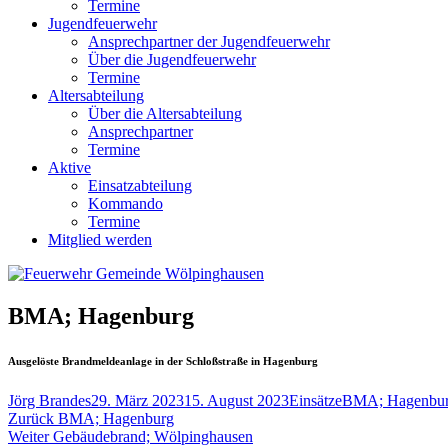
Termine
Jugendfeuerwehr
Ansprechpartner der Jugendfeuerwehr
Über die Jugendfeuerwehr
Termine
Altersabteilung
Über die Altersabteilung
Ansprechpartner
Termine
Aktive
Einsatzabteilung
Kommando
Termine
Mitglied werden
BMA; Hagenburg
Ausgelöste Brandmeldeanlage in der Schloßstraße in Hagenburg
Autor
Veröffentlicht
Kategorien
Schlagwörter
Jörg Brandes
29. März 2023
15. August 2023
Einsätze
BMA; Hagenbu
Beitragsnavigation
Vorheriger
am
Zurück
BMA; Hagenburg
Nächster
Beitrag:
Weiter
Gebäudebrand; Wölpinghausen