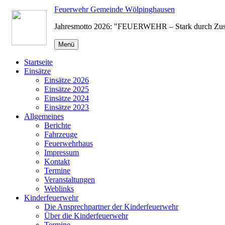
Zum
Feuerwehr Gemeinde Wölpinghausen
Inhalt
Jahresmotto 2026: "FEUERWEHR – Stark durch Zu
springen
Menü
Startseite
Einsätze
Einsätze 2026
Einsätze 2025
Einsätze 2024
Einsätze 2023
Allgemeines
Berichte
Fahrzeuge
Feuerwehrhaus
Impressum
Kontakt
Termine
Veranstaltungen
Weblinks
Kinderfeuerwehr
Die Ansprechpartner der Kinderfeuerwehr
Über die Kinderfeuerwehr
Termine