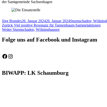
der Samtgemeinde Sachsenhagen
Autor
Veröffentlicht
Schlagwörter
Jörg Brandes
26. Januar 2024
26. Januar 2024
Sturmschaden; Wölping
Beitragsnavigation
Vorheriger
am
Zurück
Viel positive Resonanz für Tannenbaum-Sammelaktionen
Nächster
Beitrag:
Weiter
Sturmschaden; Wölpinghausen
Beitrag:
Folge uns auf Facebook und Instagram
Feuerwehr Gemeinde Wölpinghausen
fw_gemeinde_woelpinghausen
BIWAPP: LK Schaumburg