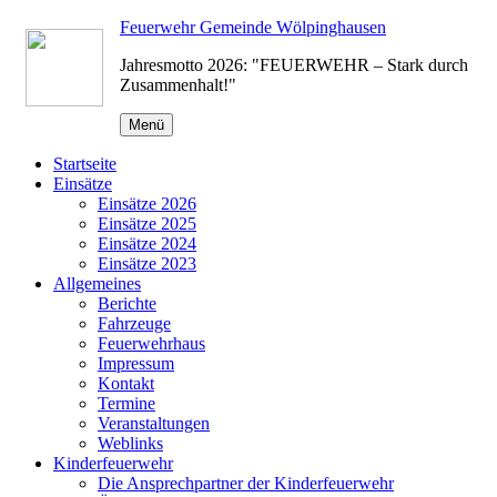
Zum
Feuerwehr Gemeinde Wölpinghausen
Inhalt
Jahresmotto 2026: "FEUERWEHR – Stark durch
springen
Zusammenhalt!"
Menü
Startseite
Einsätze
Einsätze 2026
Einsätze 2025
Einsätze 2024
Einsätze 2023
Allgemeines
Berichte
Fahrzeuge
Feuerwehrhaus
Impressum
Kontakt
Termine
Veranstaltungen
Weblinks
Kinderfeuerwehr
Die Ansprechpartner der Kinderfeuerwehr