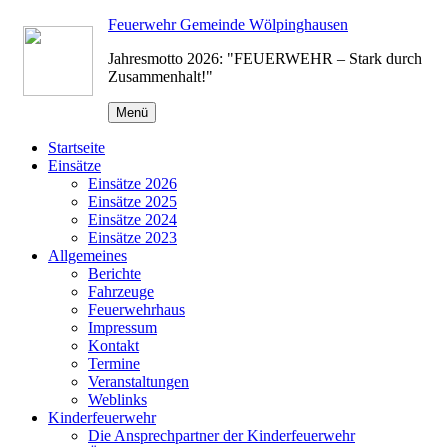
Zum
Feuerwehr Gemeinde Wölpinghausen
Inhalt
Jahresmotto 2026: "FEUERWEHR – Stark durch
springen
Zusammenhalt!"
Menü
Startseite
Einsätze
Einsätze 2026
Einsätze 2025
Einsätze 2024
Einsätze 2023
Allgemeines
Berichte
Fahrzeuge
Feuerwehrhaus
Impressum
Kontakt
Termine
Veranstaltungen
Weblinks
Kinderfeuerwehr
Die Ansprechpartner der Kinderfeuerwehr