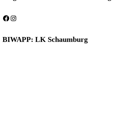
Feuerwehr Gemeinde Wölpinghausen
fw_gemeinde_woelpinghausen
BIWAPP: LK Schaumburg