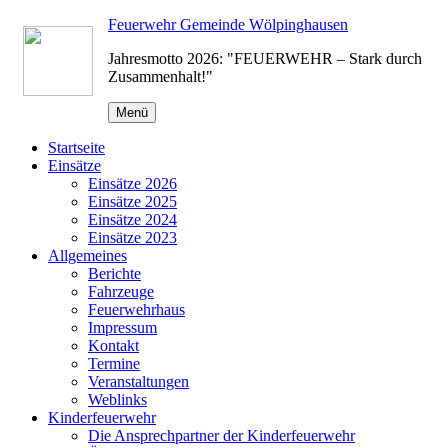
Zum
Feuerwehr Gemeinde Wölpinghausen
Inhalt
Jahresmotto 2026: "FEUERWEHR – Stark durch
springen
Zusammenhalt!"
Menü
Startseite
Einsätze
Einsätze 2026
Einsätze 2025
Einsätze 2024
Einsätze 2023
Allgemeines
Berichte
Fahrzeuge
Feuerwehrhaus
Impressum
Kontakt
Termine
Veranstaltungen
Weblinks
Kinderfeuerwehr
Die Ansprechpartner der Kinderfeuerwehr