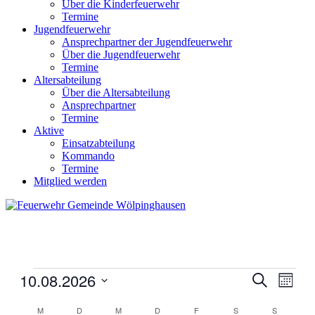
Über die Kinderfeuerwehr
Termine
Jugendfeuerwehr
Ansprechpartner der Jugendfeuerwehr
Über die Jugendfeuerwehr
Termine
Altersabteilung
Über die Altersabteilung
Ansprechpartner
Termine
Aktive
Einsatzabteilung
Kommando
Termine
Mitglied werden
Veranstaltungen
10.08.2026
Veranstal
Veran
Suche
Monat
Ansic
Suche
Datum
Navig
Kalender
wählen.
M
MONTAG
D
DIENSTAG
M
MITTWOCH
D
DONNERSTAG
F
FREITAG
S
SAMSTAG
S
SONNTA