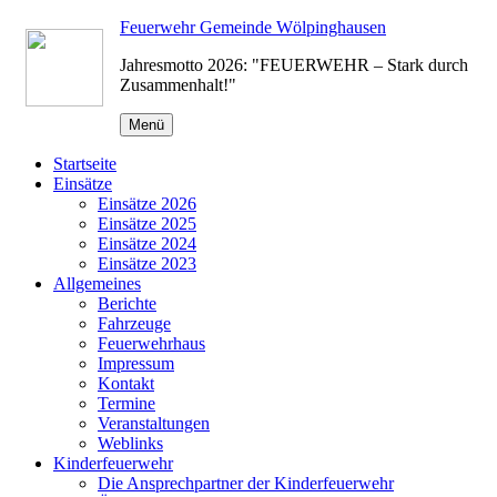
Zum
Feuerwehr Gemeinde Wölpinghausen
Inhalt
Jahresmotto 2026: "FEUERWEHR – Stark durch
springen
Zusammenhalt!"
Menü
Startseite
Einsätze
Einsätze 2026
Einsätze 2025
Einsätze 2024
Einsätze 2023
Allgemeines
Berichte
Fahrzeuge
Feuerwehrhaus
Impressum
Kontakt
Termine
Veranstaltungen
Weblinks
Kinderfeuerwehr
Die Ansprechpartner der Kinderfeuerwehr