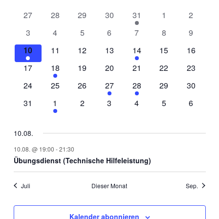
und
von
Ansichten
0
0
0
0
1
0
0
27
28
29
30
31
1
2
Veranstaltungen
Veranstaltungen
Veranstaltungen
Veranstaltungen
Veranstaltungen
Veranstaltung
Veranstaltungen
Veransta
Navigati
0
0
0
0
0
0
0
3
4
5
6
7
8
9
Veranstaltungen
Veranstaltungen
Veranstaltungen
Veranstaltungen
Veranstaltungen
Veranstaltungen
Veransta
1
0
0
0
1
0
0
10
11
12
13
14
15
16
Veranstaltung
Veranstaltungen
Veranstaltungen
Veranstaltungen
Veranstaltung
Veranstaltungen
Veransta
0
1
0
0
0
0
0
17
18
19
20
21
22
23
Veranstaltungen
Veranstaltung
Veranstaltungen
Veranstaltungen
Veranstaltungen
Veranstaltungen
Veransta
0
0
0
1
2
0
0
24
25
26
27
28
29
30
Veranstaltungen
Veranstaltungen
Veranstaltungen
Veranstaltung
Veranstaltungen
Veranstaltungen
Veransta
0
1
0
0
0
0
0
31
1
2
3
4
5
6
Veranstaltungen
Veranstaltung
Veranstaltungen
Veranstaltungen
Veranstaltungen
Veranstaltungen
Veransta
10.08.
10.08. @ 19:00
-
21:30
Übungsdienst (Technische Hilfeleistung)
Juli
Dieser Monat
Sep.
Kalender abonnieren