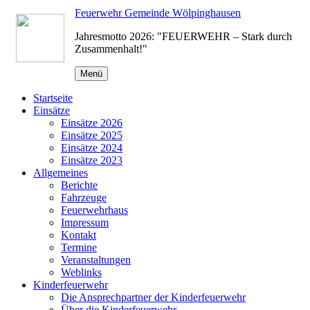
Zum
Feuerwehr Gemeinde Wölpinghausen
Inhalt
Jahresmotto 2026: "FEUERWEHR – Stark durch
springen
Zusammenhalt!"
Menü
Startseite
Einsätze
Einsätze 2026
Einsätze 2025
Einsätze 2024
Einsätze 2023
Allgemeines
Berichte
Fahrzeuge
Feuerwehrhaus
Impressum
Kontakt
Termine
Veranstaltungen
Weblinks
Kinderfeuerwehr
Die Ansprechpartner der Kinderfeuerwehr
Über die Kinderfeuerwehr