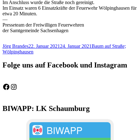
Im Anschluss wurde die Straße noch gereinigt.
Im Einsatz waren 6 Einsatzkräfte der Feuerwehr Wölpinghausen für
etwa 20 Minuten.
—
Presseteam der Freiwilligen Feuerwehren
der Samtgemeinde Sachsenhagen
Autor
Veröffentlicht
Schlagwörter
Jörg Brandes
22. Januar 2021
24. Januar 2021
Baum auf Straße;
am
Wölpinghausen
Folge uns auf Facebook und Instagram
Feuerwehr Gemeinde Wölpinghausen
fw_gemeinde_woelpinghausen
BIWAPP: LK Schaumburg
BIWAPP