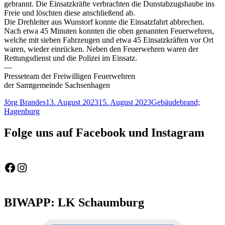
gebrannt. Die Einsatzkräfte verbrachten die Dunstabzugshaube ins
Freie und löschten diese anschließend ab.
Die Drehleiter aus Wunstorf konnte die Einsatzfahrt abbrechen.
Nach etwa 45 Minuten konnten die oben genannten Feuerwehren,
welche mit sieben Fahrzeugen und etwa 45 Einsatzkräften vor Ort
waren, wieder einrücken. Neben den Feuerwehren waren der
Rettungsdienst und die Polizei im Einsatz.
—
Presseteam der Freiwilligen Feuerwehren
der Samtgemeinde Sachsenhagen
Autor
Veröffentlicht
Schlagwörter
Jörg Brandes
13. August 2023
15. August 2023
Gebäudebrand;
am
Hagenburg
Folge uns auf Facebook und Instagram
Feuerwehr Gemeinde Wölpinghausen
fw_gemeinde_woelpinghausen
BIWAPP: LK Schaumburg