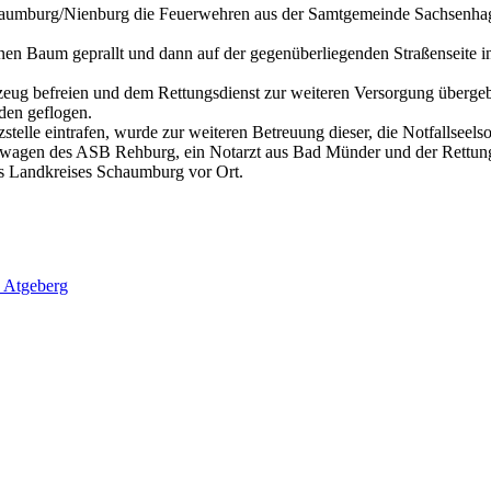
 Schaumburg/Nienburg die Feuerwehren aus der Samtgemeinde Sachsenhag
einen Baum geprallt und dann auf der gegenüberliegenden Straßenseit
zeug befreien und dem Rettungsdienst zur weiteren Versorgung überge
den geflogen.
elle eintrafen, wurde zur weiteren Betreuung dieser, die Notfallseelso
gswagen des ASB Rehburg, ein Notarzt aus Bad Münder und der Rettun
es Landkreises Schaumburg vor Ort.
ter
 Atgeberg