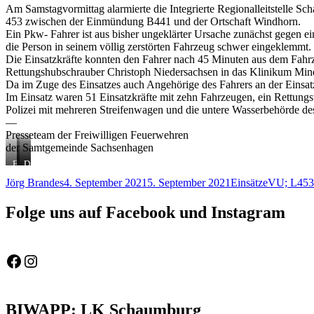
Am Samstagvormittag alarmierte die Integrierte Regionalleitstelle
453 zwischen der Einmündung B441 und der Ortschaft Windhorn.
Ein Pkw- Fahrer ist aus bisher ungeklärter Ursache zunächst gegen 
die Person in seinem völlig zerstörten Fahrzeug schwer eingeklemmt.
Die Einsatzkräfte konnten den Fahrer nach 45 Minuten aus dem Fahr
Rettungshubschrauber Christoph Niedersachsen in das Klinikum Min
Da im Zuge des Einsatzes auch Angehörige des Fahrers an der Einsatzst
Im Einsatz waren 51 Einsatzkräfte mit zehn Fahrzeugen, ein Rettun
Polizei mit mehreren Streifenwagen und die untere Wasserbehörde d
—
Presseteam der Freiwilligen Feuerwehren
der Samtgemeinde Sachsenhagen
Einsatzkräfte
Christoph
Die
richteten
Niedersachsen
Versorgung
Autor
Veröffentlicht
Kategorien
Schlagwör
Jörg Brandes
4. September 2021
5. September 2021
Einsätze
VU; L453
ein
landet
des
am
Material
auf
verletzten
Bereitstellungsplatz
einer
läuft
Folge uns auf Facebook und Instagram
ein
Wiese
parallel
in
zur
unmittelbarer
technischen
Nähe
Rettung
Feuerwehr Gemeinde Wölpinghausen
fw_gemeinde_woelpinghausen
zum
Einsatzort
BIWAPP: LK Schaumburg