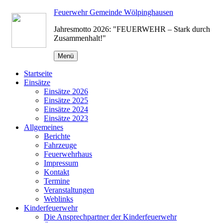
Zum
Feuerwehr Gemeinde Wölpinghausen
Inhalt
Jahresmotto 2026: "FEUERWEHR – Stark durch
springen
Zusammenhalt!"
Menü
Startseite
Einsätze
Einsätze 2026
Einsätze 2025
Einsätze 2024
Einsätze 2023
Allgemeines
Berichte
Fahrzeuge
Feuerwehrhaus
Impressum
Kontakt
Termine
Veranstaltungen
Weblinks
Kinderfeuerwehr
Die Ansprechpartner der Kinderfeuerwehr