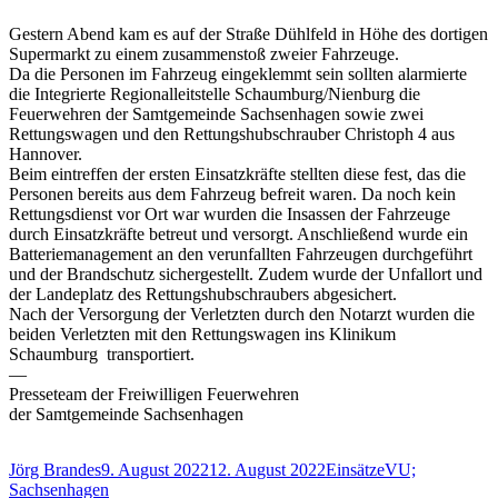
Gestern Abend kam es auf der Straße Dühlfeld in Höhe des dortigen
Supermarkt zu einem zusammenstoß zweier Fahrzeuge.
Da die Personen im Fahrzeug eingeklemmt sein sollten alarmierte
die Integrierte Regionalleitstelle Schaumburg/Nienburg die
Feuerwehren der Samtgemeinde Sachsenhagen sowie zwei
Rettungswagen und den Rettungshubschrauber Christoph 4 aus
Hannover.
Beim eintreffen der ersten Einsatzkräfte stellten diese fest, das die
Personen bereits aus dem Fahrzeug befreit waren. Da noch kein
Rettungsdienst vor Ort war wurden die Insassen der Fahrzeuge
durch Einsatzkräfte betreut und versorgt. Anschließend wurde ein
Batteriemanagement an den verunfallten Fahrzeugen durchgeführt
und der Brandschutz sichergestellt. Zudem wurde der Unfallort und
der Landeplatz des Rettungshubschraubers abgesichert.
Nach der Versorgung der Verletzten durch den Notarzt wurden die
beiden Verletzten mit den Rettungswagen ins Klinikum
Schaumburg transportiert.
—
Presseteam der Freiwilligen Feuerwehren
der Samtgemeinde Sachsenhagen
Autor
Veröffentlicht
Kategorien
Schlagwörter
Jörg Brandes
9. August 2022
12. August 2022
Einsätze
VU;
am
Sachsenhagen