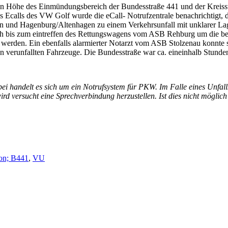
d. In Höhe des Einmündungsbereich der Bundesstraße 441 und der Krei
alls des VW Golf wurde die eCall- Notrufzentrale benachrichtigt, die
nd Hagenburg/Altenhagen zu einem Verkehrsunfall mit unklarer Lage, 
ch bis zum eintreffen des Rettungswagens vom ASB Rehburg um die bei
ert werden. Ein ebenfalls alarmierter Notarzt vom ASB Stolzenau konnt
en verunfallten Fahrzeuge. Die Bundesstraße war ca. eineinhalb Stunden
bei handelt es sich um ein Notrufsystem für PKW. Im Falle eines Unfall
rd versucht eine Sprechverbindung herzustellen. Ist dies nicht möglich 
on; B441
,
VU