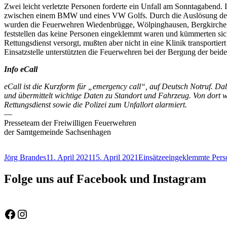
Zwei leicht verletzte Personen forderte ein Unfall am Sonntagaben
zwischen einem BMW und eines VW Golfs. Durch die Auslösung des Ec
wurden die Feuerwehren Wiedenbrügge, Wölpinghausen, Bergkirchen u
feststellen das keine Personen eingeklemmt waren und kümmerten si
Rettungsdienst versorgt, mußten aber nicht in eine Klinik transporti
Einsatzstelle unterstützten die Feuerwehren bei der Bergung der beid
Info eCall
eCall ist die Kurzform für „emergency call“, auf Deutsch Notruf. Da
und übermittelt wichtige Daten zu Standort und Fahrzeug. Von dort wi
Rettungsdienst sowie die Polizei zum Unfallort alarmiert.
—
Presseteam der Freiwilligen Feuerwehren
der Samtgemeinde Sachsenhagen
Autor
Veröffentlicht
Kategorien
Schlagwörter
Jörg Brandes
11. April 2021
15. April 2021
Einsätze
eingeklemmte Pers
am
Folge uns auf Facebook und Instagram
Feuerwehr Gemeinde Wölpinghausen
fw_gemeinde_woelpinghausen