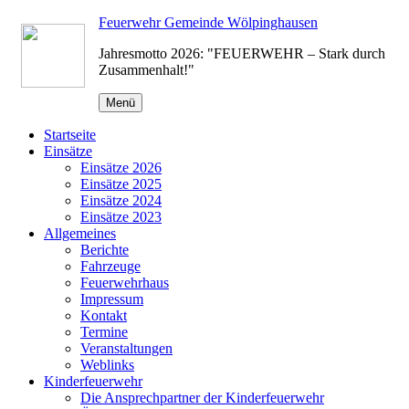
Zum
Feuerwehr Gemeinde Wölpinghausen
Inhalt
Jahresmotto 2026: "FEUERWEHR – Stark durch
springen
Zusammenhalt!"
Menü
Startseite
Einsätze
Einsätze 2026
Einsätze 2025
Einsätze 2024
Einsätze 2023
Allgemeines
Berichte
Fahrzeuge
Feuerwehrhaus
Impressum
Kontakt
Termine
Veranstaltungen
Weblinks
Kinderfeuerwehr
Die Ansprechpartner der Kinderfeuerwehr