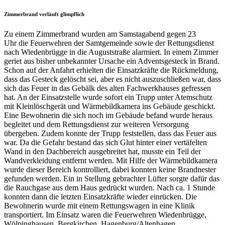
Zimmerbrand verläuft glimpflich
Zu einem Zimmerbrand wurden am Samstagabend gegen 23
Uhr die Feuerwehren der Samtgemeinde sowie der Rettungsdienst
nach Wiedenbrügge in die Auguststraße alarmiert. In einem Zimmer
geriet aus bisher unbekannter Ursache ein Adventsgesteck in Brand.
Schon auf der Anfahrt erhielten die Einsatzkräfte die Rückmeldung,
dass das Gesteck gelöscht sei, aber es nicht auszuschließen war, dass
sich das Feuer in das Gebälk des alten Fachwerkhauses gefressen
hat. An der Einsatzstelle wurde sofort ein Trupp unter Atemschutz
mit Kleinlöschgerät und Wärmebildkamera ins Gebäude geschickt.
Eine Bewohnerin die sich noch im Gebäude befand wurde heraus
begleitet und dem Rettungsdienst zur weiteren Versorgung
übergeben. Zudem konnte der Trupp feststellen, dass das Feuer aus
war. Da die Gefahr bestand das sich Glut hinter einer vertäfelten
Wand in den Dachbereich ausgebreitet hat, musste ein Teil der
Wandverkleidung entfernt werden. Mit Hilfe der Wärmebildkamera
wurde dieser Bereich kontrolliert, dabei konnten keine Brandnester
gefunden werden. Ein in Stellung gebrachter Lüfter sorgte dafür das
die Rauchgase aus dem Haus gedrückt wurden. Nach ca. 1 Stunde
konnten dann die letzten Einsatzkräfte wieder einrücken. Die
Bewohnerin wurde mit einem Rettungswagen in eine Klinik
transportiert. Im Einsatz waren die Feuerwehren Wiedenbrügge,
Wölpinghausen, Bergkirchen, Hagenburg/Altenhagen,