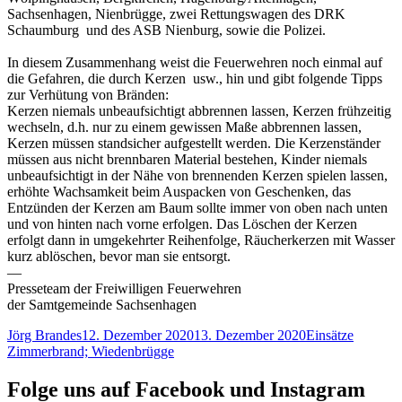
Sachsenhagen, Nienbrügge, zwei Rettungswagen des DRK
Schaumburg und des ASB Nienburg, sowie die Polizei.
In diesem Zusammenhang weist die Feuerwehren noch einmal auf
die Gefahren, die durch Kerzen usw., hin und gibt folgende Tipps
zur Verhütung von Bränden:
Kerzen niemals unbeaufsichtigt abbrennen lassen, Kerzen frühzeitig
wechseln, d.h. nur zu einem gewissen Maße abbrennen lassen,
Kerzen müssen standsicher aufgestellt werden. Die Kerzenständer
müssen aus nicht brennbaren Material bestehen, Kinder niemals
unbeaufsichtigt in der Nähe von brennenden Kerzen spielen lassen,
erhöhte Wachsamkeit beim Auspacken von Geschenken, das
Entzünden der Kerzen am Baum sollte immer von oben nach unten
und von hinten nach vorne erfolgen. Das Löschen der Kerzen
erfolgt dann in umgekehrter Reihenfolge, Räucherkerzen mit Wasser
kurz ablöschen, bevor man sie entsorgt.
—
Presseteam der Freiwilligen Feuerwehren
der Samtgemeinde Sachsenhagen
Autor
Veröffentlicht
Kategorien
Schlagw
Jörg Brandes
12. Dezember 2020
13. Dezember 2020
Einsätze
am
Zimmerbrand; Wiedenbrügge
Folge uns auf Facebook und Instagram