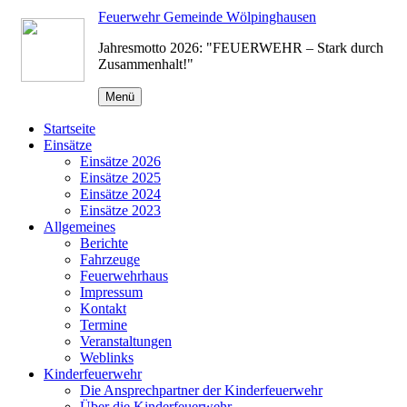
Zum
Feuerwehr Gemeinde Wölpinghausen
Inhalt
Jahresmotto 2026: "FEUERWEHR – Stark durch
springen
Zusammenhalt!"
Menü
Startseite
Einsätze
Einsätze 2026
Einsätze 2025
Einsätze 2024
Einsätze 2023
Allgemeines
Berichte
Fahrzeuge
Feuerwehrhaus
Impressum
Kontakt
Termine
Veranstaltungen
Weblinks
Kinderfeuerwehr
Die Ansprechpartner der Kinderfeuerwehr
Über die Kinderfeuerwehr