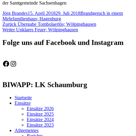
der Samtgemeinde Sachsenhagen
Autor
Veröffentlicht
Schlagwörter
Jörg Brandes
15. April 2018
29. Juli 2018
Brandgeruch in einem
am
Mehrfamilienhaus; Hagenburg
Beitragsnavigation
Vorheriger
Zurück
Übergabe Tombolaerlös; Wölpinghausen
Nächster
Beitrag:
Weiter
Unklares Feuer; Wölpinghausen
Beitrag:
Folge uns auf Facebook und Instagram
Feuerwehr Gemeinde Wölpinghausen
fw_gemeinde_woelpinghausen
BIWAPP: LK Schaumburg
Startseite
Einsätze
Einsätze 2026
Einsätze 2025
Einsätze 2024
Einsätze 2023
Allgemeines
Berichte