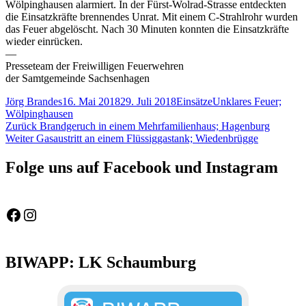
Wölpinghausen alarmiert. In der Fürst-Wolrad-Strasse entdeckten
die Einsatzkräfte brennendes Unrat. Mit einem C-Strahlrohr wurden
das Feuer abgelöscht. Nach 30 Minuten konnten die Einsatzkräfte
wieder einrücken.
—
Presseteam der Freiwilligen Feuerwehren
der Samtgemeinde Sachsenhagen
Autor
Veröffentlicht
Kategorien
Schlagwörter
Jörg Brandes
16. Mai 2018
29. Juli 2018
Einsätze
Unklares Feuer;
am
Wölpinghausen
Beitragsnavigation
Vorheriger
Zurück
Brandgeruch in einem Mehrfamilienhaus; Hagenburg
Nächster
Beitrag:
Weiter
Gasaustritt an einem Flüssiggastank; Wiedenbrügge
Beitrag:
Folge uns auf Facebook und Instagram
Feuerwehr Gemeinde Wölpinghausen
fw_gemeinde_woelpinghausen
BIWAPP: LK Schaumburg