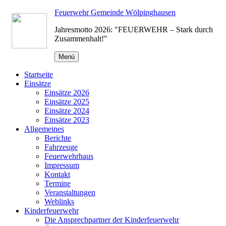
Zum
Feuerwehr Gemeinde Wölpinghausen
Inhalt
Jahresmotto 2026: "FEUERWEHR – Stark durch
springen
Zusammenhalt!"
Menü
Startseite
Einsätze
Einsätze 2026
Einsätze 2025
Einsätze 2024
Einsätze 2023
Allgemeines
Berichte
Fahrzeuge
Feuerwehrhaus
Impressum
Kontakt
Termine
Veranstaltungen
Weblinks
Kinderfeuerwehr
Die Ansprechpartner der Kinderfeuerwehr