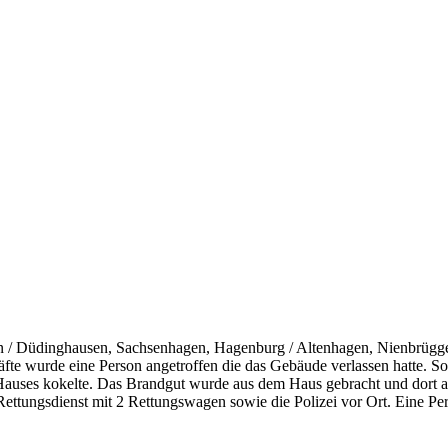
 / Düdinghausen, Sachsenhagen, Hagenburg / Altenhagen, Nienbrüg
räfte wurde eine Person angetroffen die das Gebäude verlassen hatte. 
s Hauses kokelte. Das Brandgut wurde aus dem Haus gebracht und dort 
ttungsdienst mit 2 Rettungswagen sowie die Polizei vor Ort. Eine Pers