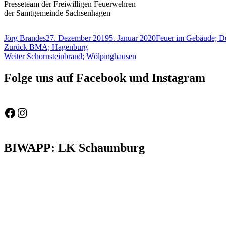
Presseteam der Freiwilligen Feuerwehren
der Samtgemeinde Sachsenhagen
Autor
Veröffentlicht
Schlagwörter
Jörg Brandes
27. Dezember 2019
5. Januar 2020
Feuer im Gebäude; D
Beitragsnavigation
Vorheriger
am
Zurück
BMA; Hagenburg
Nächster
Beitrag:
Weiter
Schornsteinbrand; Wölpinghausen
Beitrag:
Folge uns auf Facebook und Instagram
Feuerwehr Gemeinde Wölpinghausen
fw_gemeinde_woelpinghausen
BIWAPP: LK Schaumburg