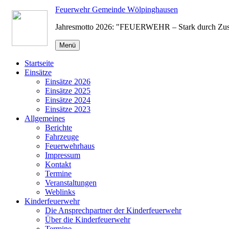
Zum
Feuerwehr Gemeinde Wölpinghausen
Inhalt
Jahresmotto 2026: "FEUERWEHR – Stark durch Zu
springen
Menü
Startseite
Einsätze
Einsätze 2026
Einsätze 2025
Einsätze 2024
Einsätze 2023
Allgemeines
Berichte
Fahrzeuge
Feuerwehrhaus
Impressum
Kontakt
Termine
Veranstaltungen
Weblinks
Kinderfeuerwehr
Die Ansprechpartner der Kinderfeuerwehr
Über die Kinderfeuerwehr
Termine