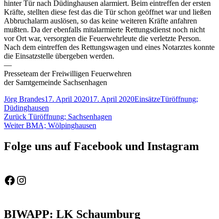
hinter Tür nach Düdinghausen alarmiert. Beim eintreffen der ersten
Kräfte, stellten diese fest das die Tür schon geöffnet war und ließen
Abbruchalarm auslösen, so das keine weiteren Kräfte anfahren
mußten. Da der ebenfalls mitalarmierte Rettungsdienst noch nicht
vor Ort war, versorgten die Feuerwehrleute die verletzte Person.
Nach dem eintreffen des Rettungswagen und eines Notarztes konnte
die Einsatzstelle übergeben werden.
—
Presseteam der Freiwilligen Feuerwehren
der Samtgemeinde Sachsenhagen
Autor
Veröffentlicht
Kategorien
Schlagwörter
Jörg Brandes
17. April 2020
17. April 2020
Einsätze
Türöffnung;
am
Düdinghausen
Beitragsnavigation
Vorheriger
Zurück
Türöffnung; Sachsenhagen
Nächster
Beitrag:
Weiter
BMA; Wölpinghausen
Beitrag:
Folge uns auf Facebook und Instagram
Feuerwehr Gemeinde Wölpinghausen
fw_gemeinde_woelpinghausen
BIWAPP: LK Schaumburg