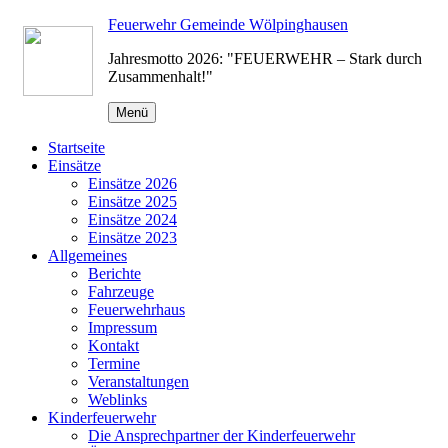
Zum
Feuerwehr Gemeinde Wölpinghausen
Inhalt
Jahresmotto 2026: "FEUERWEHR – Stark durch
springen
Zusammenhalt!"
Menü
Startseite
Einsätze
Einsätze 2026
Einsätze 2025
Einsätze 2024
Einsätze 2023
Allgemeines
Berichte
Fahrzeuge
Feuerwehrhaus
Impressum
Kontakt
Termine
Veranstaltungen
Weblinks
Kinderfeuerwehr
Die Ansprechpartner der Kinderfeuerwehr