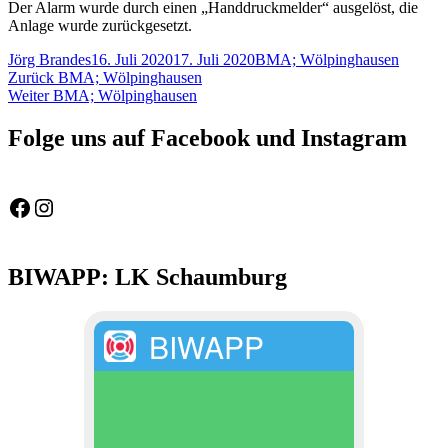
Der Alarm wurde durch einen „Handdruckmelder“ ausgelöst, die
Anlage wurde zurückgesetzt.
Autor
Veröffentlicht
Schlagwörter
Jörg Brandes
16. Juli 2020
17. Juli 2020
BMA; Wölpinghausen
Beitragsnavigation
Vorheriger
am
Zurück
BMA; Wölpinghausen
Nächster
Beitrag:
Weiter
BMA; Wölpinghausen
Beitrag:
Folge uns auf Facebook und Instagram
Feuerwehr Gemeinde Wölpinghausen
fw_gemeinde_woelpinghausen
BIWAPP: LK Schaumburg
BIWAPP