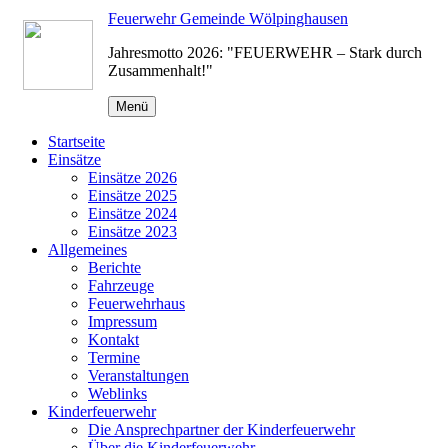
Zum
Feuerwehr Gemeinde Wölpinghausen
Inhalt
Jahresmotto 2026: "FEUERWEHR – Stark durch
springen
Zusammenhalt!"
Menü
Startseite
Einsätze
Einsätze 2026
Einsätze 2025
Einsätze 2024
Einsätze 2023
Allgemeines
Berichte
Fahrzeuge
Feuerwehrhaus
Impressum
Kontakt
Termine
Veranstaltungen
Weblinks
Kinderfeuerwehr
Die Ansprechpartner der Kinderfeuerwehr
Über die Kinderfeuerwehr