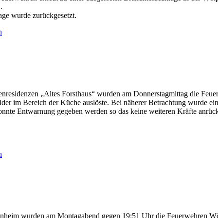
.
age wurde zurückgesetzt.
n
renresidenzen „Altes Forsthaus“ wurden am Donnerstagmittag die Feu
Melder im Bereich der Küche auslöste. Bei näherer Betrachtung wurde ein
 konnte Entwarnung gegeben werden so das keine weiteren Kräfte anrüc
n
ltenheim wurden am Montagabend gegen 19:51 Uhr die Feuerwehren W