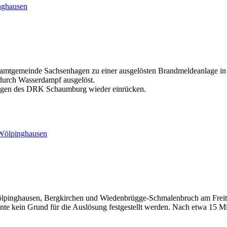
ghausen
tgemeinde Sachsenhagen zu einer ausgelösten Brandmeldeanlage in 
durch Wasserdampf ausgelöst.
agen des DRK Schaumburg wieder einrücken.
örter
ölpinghausen
lpinghausen, Bergkirchen und Wiedenbrügge-Schmalenbruch am Freit
e kein Grund für die Auslösung festgestellt werden. Nach etwa 15 Mi