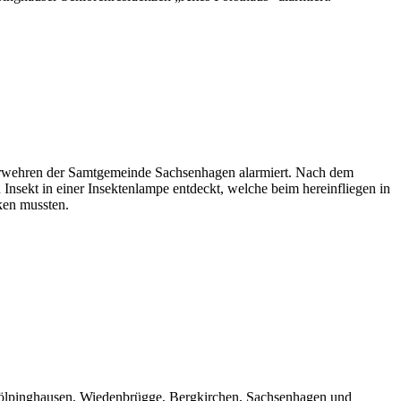
erwehren der Samtgemeinde Sachsenhagen alarmiert. Nach dem
 Insekt in einer Insektenlampe entdeckt, welche beim hereinfliegen in
ken mussten.
ölpinghausen, Wiedenbrügge, Bergkirchen, Sachsenhagen und