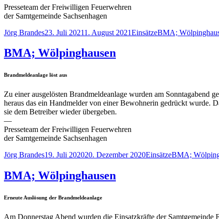
Presseteam der Freiwilligen Feuerwehren
der Samtgemeinde Sachsenhagen
Autor
Veröffentlicht
Kategorien
Schlagwörter
Jörg Brandes
23. Juli 2021
1. August 2021
Einsätze
BMA; Wölpinghau
am
BMA; Wölpinghausen
Brandmeldeanlage löst aus
Zu einer ausgelösten Brandmeldeanlage wurden am Sonntagabend geg
heraus das ein Handmelder von einer Bewohnerin gedrückt wurde. Da
sie dem Betreiber wieder übergeben.
—
Presseteam der Freiwilligen Feuerwehren
der Samtgemeinde Sachsenhagen
Autor
Veröffentlicht
Kategorien
Schlagwörter
Jörg Brandes
19. Juli 2020
20. Dezember 2020
Einsätze
BMA; Wölping
am
BMA; Wölpinghausen
Erneute Auslösung der Brandmeldeanlage
Am Donnerstag Abend wurden die Einsatzkräfte der Samtgemeinde Feu