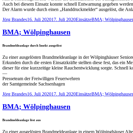
Auch bei diesem Einsatz konnte schnell Entwarnung gegeben werden
Der Alarm wurde durch einen „Handdruckmelder“ ausgelöst, die Anl
Autor
Veröffentlicht
Kategorien
Schlagwörter
Jörg Brandes
16. Juli 2020
17. Juli 2020
Einsätze
BMA; Wölpinghause
am
BMA; Wölpinghausen
Brandmeldeanlage durch Insekt ausgelöst
Zu einer ausgelösten Brandmeldeanlage in der Wölpinghäuser Senio
Erkunden durch die ersten Einsatzkräfte stellten diese fest, das ein 
dieser für eine kurzzeitige kleine Rauchentwicklung sorgte. Schnell
—
Presseteam der Freiwilligen Feuerwehren
der Samtgemeinde Sachsenhagen
Autor
Veröffentlicht
Kategorien
Schlagwörter
Jörg Brandes
16. Juli 2020
17. Juli 2020
Einsätze
BMA; Wölpinghause
am
BMA; Wölpinghausen
Brandmeldeanlage löst aus
Zu einer ausgelösten Brandmeldeanlage in einem Wölpinghäuser A