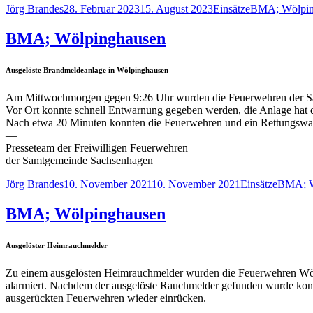
Autor
Veröffentlicht
Kategorien
Schlagwörter
Jörg Brandes
28. Februar 2023
15. August 2023
Einsätze
BMA; Wölpin
am
BMA; Wölpinghausen
Ausgelöste Brandmeldeanlage in Wölpinghausen
Am Mittwochmorgen gegen 9:26 Uhr wurden die Feuerwehren der Sam
Vor Ort konnte schnell Entwarnung gegeben werden, die Anlage hat 
Nach etwa 20 Minuten konnten die Feuerwehren und ein Rettungsw
—
Presseteam der Freiwilligen Feuerwehren
der Samtgemeinde Sachsenhagen
Autor
Veröffentlicht
Kategorien
Schlagw
Jörg Brandes
10. November 2021
10. November 2021
Einsätze
BMA; W
am
BMA; Wölpinghausen
Ausgelöster Heimrauchmelder
Zu einem ausgelösten Heimrauchmelder wurden die Feuerwehren Wö
alarmiert. Nachdem der ausgelöste Rauchmelder gefunden wurde konnt
ausgerückten Feuerwehren wieder einrücken.
—