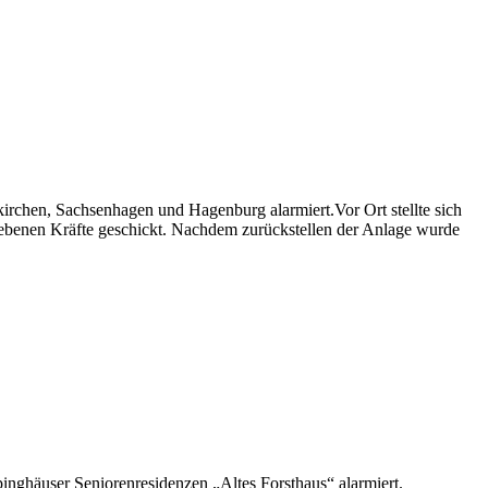
chen, Sachsenhagen und Hagenburg alarmiert.Vor Ort stellte sich
iebenen Kräfte geschickt. Nachdem zurückstellen der Anlage wurde
ghäuser Seniorenresidenzen „Altes Forsthaus“ alarmiert.