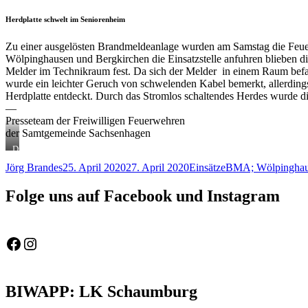
Herdplatte schwelt im Seniorenheim
Zu einer ausgelösten Brandmeldeanlage wurden am Samstag die Feu
Wölpinghausen und Bergkirchen die Einsatzstelle anfuhren blieben di
Melder im Technikraum fest. Da sich der Melder in einem Raum befand
wurde ein leichter Geruch von schwelenden Kabel bemerkt, allerding
Herdplatte entdeckt. Durch das Stromlos schaltendes Herdes wurde d
—
Presseteam der Freiwilligen Feuerwehren
der Samtgemeinde Sachsenhagen
Die
Einsatzkräfte
Autor
Veröffentlicht
Kategorien
Schlagwörter
Jörg Brandes
25. April 2020
27. April 2020
Einsätze
BMA; Wölpinghau
mussten
am
sich
mit
Folge uns auf Facebook und Instagram
Hilfe
einer
Leiter
Zutritt
Feuerwehr Gemeinde Wölpinghausen
fw_gemeinde_woelpinghausen
zum
Technikraum
verschaffen
BIWAPP: LK Schaumburg