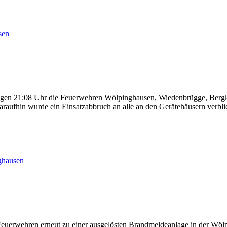
sen
en 21:08 Uhr die Feuerwehren Wölpinghausen, Wiedenbrügge, Bergkir
raufhin wurde ein Einsatzabbruch an alle an den Gerätehäusern verbl
hausen
erwehren erneut zu einer ausgelösten Brandmeldeanlage in der Wölpin