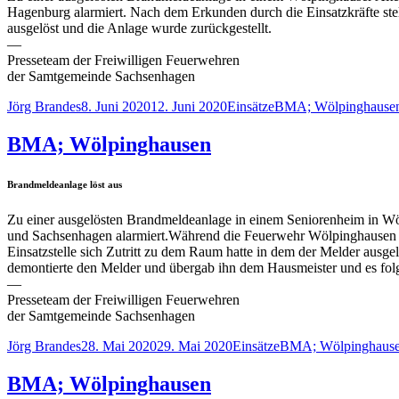
Hagenburg alarmiert. Nach dem Erkunden durch die Einsatzkräfte stel
ausgelöst und die Anlage wurde zurückgestellt.
—
Presseteam der Freiwilligen Feuerwehren
der Samtgemeinde Sachsenhagen
Autor
Veröffentlicht
Kategorien
Schlagwörter
Jörg Brandes
8. Juni 2020
12. Juni 2020
Einsätze
BMA; Wölpinghause
am
BMA; Wölpinghausen
Brandmeldeanlage löst aus
Zu einer ausgelösten Brandmeldeanlage in einem Seniorenheim in
und Sachsenhagen alarmiert.Während die Feuerwehr Wölpinghausen die
Einsatzstelle sich Zutritt zu dem Raum hatte in dem der Melder ausge
demontierte den Melder und übergab ihn dem Hausmeister und es folg
—
Presseteam der Freiwilligen Feuerwehren
der Samtgemeinde Sachsenhagen
Autor
Veröffentlicht
Kategorien
Schlagwörter
Jörg Brandes
28. Mai 2020
29. Mai 2020
Einsätze
BMA; Wölpinghaus
am
BMA; Wölpinghausen