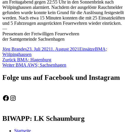
am Freitagabend gegen 22:55 Uhr in den Sonnenbrink nach
Wölpinghausen alarmiert. Nachdem der ausgelöste Rauchmelder
gefunden wurde konnte kein Grund für die Auslösung festgestellt
werden. Nach etwa 15 Minuten konnten die mit 25 Einsatzkräften
und 5 Fahrzeugen ausgerückten Feuerwehren wieder einrücken.
—
Presseteam der Freiwilligen Feuerwehren
der Samtgemeinde Sachsenhagen
Autor
Veröffentlicht
Kategorien
Schlagwörter
Jörg Brandes
23. Juli 2021
1. August 2021
Einsätze
BMA;
am
Wölpinghausen
Beitragsnavigation
Vorheriger
Zurück
BMA; Hagenburg
Nächster
Beitrag:
Weiter
BMA AWS; Sachsenhagen
Beitrag:
Folge uns auf Facebook und Instagram
Feuerwehr Gemeinde Wölpinghausen
fw_gemeinde_woelpinghausen
BIWAPP: LK Schaumburg
Startseite