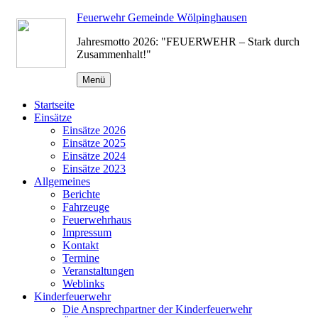
Zum
Feuerwehr Gemeinde Wölpinghausen
Inhalt
Jahresmotto 2026: "FEUERWEHR – Stark durch
springen
Zusammenhalt!"
Menü
Startseite
Einsätze
Einsätze 2026
Einsätze 2025
Einsätze 2024
Einsätze 2023
Allgemeines
Berichte
Fahrzeuge
Feuerwehrhaus
Impressum
Kontakt
Termine
Veranstaltungen
Weblinks
Kinderfeuerwehr
Die Ansprechpartner der Kinderfeuerwehr