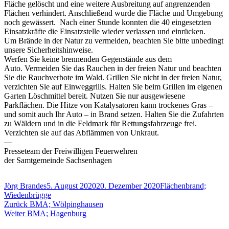
Fläche gelöscht und eine weitere Ausbreitung auf angrenzenden
Flächen verhindert. Anschließend wurde die Fläche und Umgebung
noch gewässert. Nach einer Stunde konnten die 40 eingesetzten
Einsatzkräfte die Einsatzstelle wieder verlassen und einrücken.
Um Brände in der Natur zu vermeiden, beachten Sie bitte unbedingt
unsere Sicherheitshinweise.
Werfen Sie keine brennenden Gegenstände aus dem
Auto. Vermeiden Sie das Rauchen in der freien Natur und beachten
Sie die Rauchverbote im Wald. Grillen Sie nicht in der freien Natur,
verzichten Sie auf Einweggrills. Halten Sie beim Grillen im eigenen
Garten Löschmittel bereit. Nutzen Sie nur ausgewiesene
Parkflächen. Die Hitze von Katalysatoren kann trockenes Gras –
und somit auch Ihr Auto – in Brand setzen. Halten Sie die Zufahrten
zu Wäldern und in die Feldmark für Rettungsfahrzeuge frei.
Verzichten sie auf das Abflämmen von Unkraut.
—
Presseteam der Freiwilligen Feuerwehren
der Samtgemeinde Sachsenhagen
Autor
Veröffentlicht
Schlagwörter
Jörg Brandes
5. August 2020
20. Dezember 2020
Flächenbrand;
am
Wiedenbrügge
Beitragsnavigation
Vorheriger
Zurück
BMA; Wölpinghausen
Nächster
Beitrag:
Weiter
BMA; Hagenburg
Beitrag: