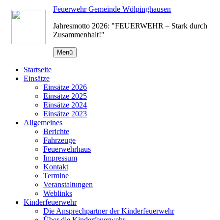
Zum
Feuerwehr Gemeinde Wölpinghausen
Inhalt
Jahresmotto 2026: "FEUERWEHR – Stark durch
springen
Zusammenhalt!"
Menü
Startseite
Einsätze
Einsätze 2026
Einsätze 2025
Einsätze 2024
Einsätze 2023
Allgemeines
Berichte
Fahrzeuge
Feuerwehrhaus
Impressum
Kontakt
Termine
Veranstaltungen
Weblinks
Kinderfeuerwehr
Die Ansprechpartner der Kinderfeuerwehr
Über die Kinderfeuerwehr