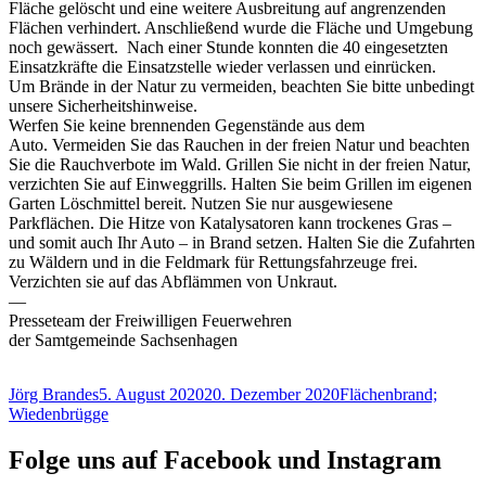
Fläche gelöscht und eine weitere Ausbreitung auf angrenzenden
Flächen verhindert. Anschließend wurde die Fläche und Umgebung
noch gewässert. Nach einer Stunde konnten die 40 eingesetzten
Einsatzkräfte die Einsatzstelle wieder verlassen und einrücken.
Um Brände in der Natur zu vermeiden, beachten Sie bitte unbedingt
unsere Sicherheitshinweise.
Werfen Sie keine brennenden Gegenstände aus dem
Auto. Vermeiden Sie das Rauchen in der freien Natur und beachten
Sie die Rauchverbote im Wald. Grillen Sie nicht in der freien Natur,
verzichten Sie auf Einweggrills. Halten Sie beim Grillen im eigenen
Garten Löschmittel bereit. Nutzen Sie nur ausgewiesene
Parkflächen. Die Hitze von Katalysatoren kann trockenes Gras –
und somit auch Ihr Auto – in Brand setzen. Halten Sie die Zufahrten
zu Wäldern und in die Feldmark für Rettungsfahrzeuge frei.
Verzichten sie auf das Abflämmen von Unkraut.
—
Presseteam der Freiwilligen Feuerwehren
der Samtgemeinde Sachsenhagen
Autor
Veröffentlicht
Schlagwörter
Jörg Brandes
5. August 2020
20. Dezember 2020
Flächenbrand;
am
Wiedenbrügge
Folge uns auf Facebook und Instagram