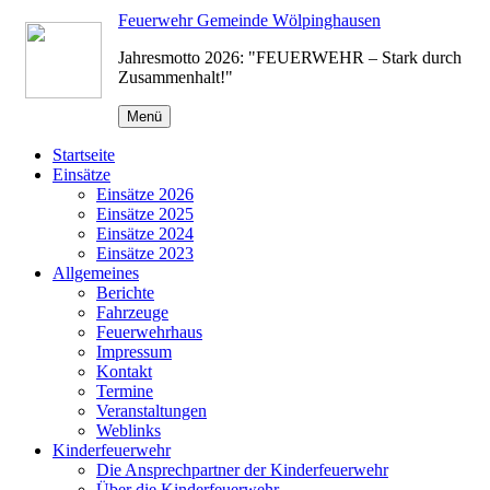
Zum
Feuerwehr Gemeinde Wölpinghausen
Inhalt
Jahresmotto 2026: "FEUERWEHR – Stark durch
springen
Zusammenhalt!"
Menü
Startseite
Einsätze
Einsätze 2026
Einsätze 2025
Einsätze 2024
Einsätze 2023
Allgemeines
Berichte
Fahrzeuge
Feuerwehrhaus
Impressum
Kontakt
Termine
Veranstaltungen
Weblinks
Kinderfeuerwehr
Die Ansprechpartner der Kinderfeuerwehr
Über die Kinderfeuerwehr