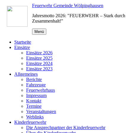
Zum
Feuerwehr Gemeinde Wölpinghausen
Inhalt
Jahresmotto 2026: "FEUERWEHR – Stark durch
springen
Zusammenhalt!"
Menü
Startseite
Einsätze
Einsätze 2026
Einsätze 2025
Einsätze 2024
Einsätze 2023
Allgemeines
Berichte
Fahrzeuge
Feuerwehrhaus
Impressum
Kontakt
Termine
Veranstaltungen
Weblinks
Kinderfeuerwehr
Die Ansprechpartner der Kinderfeuerwehr
Über die Kinderfeuerwehr