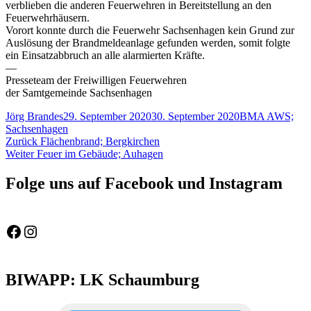
verblieben die anderen Feuerwehren in Bereitstellung an den
Feuerwehrhäusern.
Vorort konnte durch die Feuerwehr Sachsenhagen kein Grund zur
Auslösung der Brandmeldeanlage gefunden werden, somit folgte
ein Einsatzabbruch an alle alarmierten Kräfte.
—
Presseteam der Freiwilligen Feuerwehren
der Samtgemeinde Sachsenhagen
Autor
Veröffentlicht
Schlagwörter
Jörg Brandes
29. September 2020
30. September 2020
BMA AWS;
am
Sachsenhagen
Beitragsnavigation
Vorheriger
Zurück
Flächenbrand; Bergkirchen
Nächster
Beitrag:
Weiter
Feuer im Gebäude; Auhagen
Beitrag:
Folge uns auf Facebook und Instagram
Feuerwehr Gemeinde Wölpinghausen
fw_gemeinde_woelpinghausen
BIWAPP: LK Schaumburg