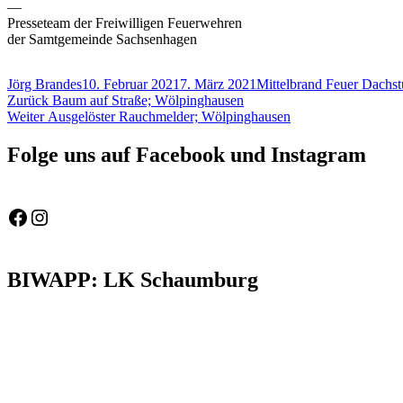
—
Presseteam der Freiwilligen Feuerwehren
der Samtgemeinde Sachsenhagen
Autor
Veröffentlicht
Schlagwörter
Jörg Brandes
10. Februar 2021
7. März 2021
Mittelbrand Feuer Dachs
Beitragsnavigation
Vorheriger
am
Zurück
Baum auf Straße; Wölpinghausen
Nächster
Beitrag:
Weiter
Ausgelöster Rauchmelder; Wölpinghausen
Beitrag:
Folge uns auf Facebook und Instagram
Feuerwehr Gemeinde Wölpinghausen
fw_gemeinde_woelpinghausen
BIWAPP: LK Schaumburg