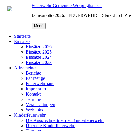
Zum
Feuerwehr Gemeinde Wölpinghausen
Inhalt
Jahresmotto 2026: "FEUERWEHR – Stark durch Zu
springen
Menü
Startseite
Einsätze
Einsätze 2026
Einsätze 2025
Einsätze 2024
Einsätze 2023
Allgemeines
Berichte
Fahrzeuge
Feuerwehrhaus
Impressum
Kontakt
Termine
Veranstaltungen
Weblinks
Kinderfeuerwehr
Die Ansprechpartner der Kinderfeuerwehr
Über die Kinderfeuerwehr
Termine