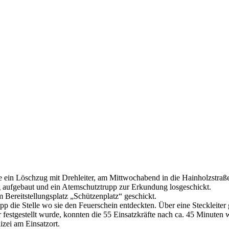
in Löschzug mit Drehleiter, am Mittwochabend in die Hainholzstraße
g aufgebaut und ein Atemschutztrupp zur Erkundung losgeschickt.
ereitstellungsplatz „Schützenplatz“ geschickt.
p die Stelle wo sie den Feuerschein entdeckten. Über eine Steckleiter
estgestellt wurde, konnten die 55 Einsatzkräfte nach ca. 45 Minuten 
zei am Einsatzort.