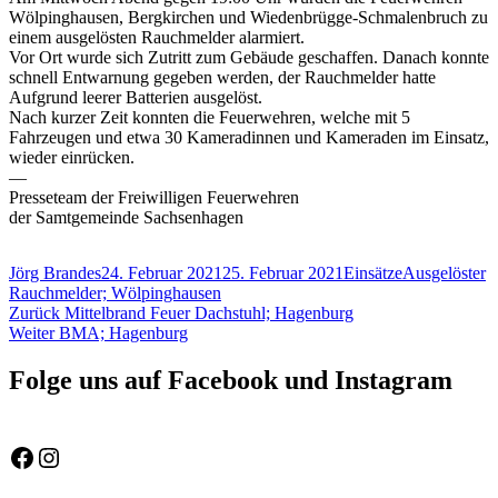
Wölpinghausen, Bergkirchen und Wiedenbrügge-Schmalenbruch zu
einem ausgelösten Rauchmelder alarmiert.
Vor Ort wurde sich Zutritt zum Gebäude geschaffen. Danach konnte
schnell Entwarnung gegeben werden, der Rauchmelder hatte
Aufgrund leerer Batterien ausgelöst.
Nach kurzer Zeit konnten die Feuerwehren, welche mit 5
Fahrzeugen und etwa 30 Kameradinnen und Kameraden im Einsatz,
wieder einrücken.
—
Presseteam der Freiwilligen Feuerwehren
der Samtgemeinde Sachsenhagen
Autor
Veröffentlicht
Kategorien
Schlagwörter
Jörg Brandes
24. Februar 2021
25. Februar 2021
Einsätze
Ausgelöster
am
Rauchmelder; Wölpinghausen
Beitragsnavigation
Vorheriger
Zurück
Mittelbrand Feuer Dachstuhl; Hagenburg
Nächster
Beitrag:
Weiter
BMA; Hagenburg
Beitrag:
Folge uns auf Facebook und Instagram
Feuerwehr Gemeinde Wölpinghausen
fw_gemeinde_woelpinghausen