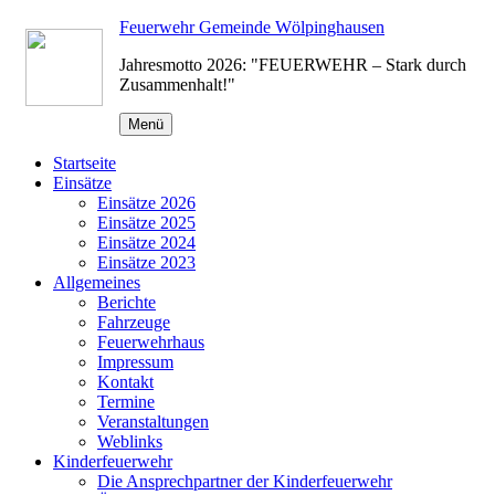
Zum
Feuerwehr Gemeinde Wölpinghausen
Inhalt
Jahresmotto 2026: "FEUERWEHR – Stark durch
springen
Zusammenhalt!"
Menü
Startseite
Einsätze
Einsätze 2026
Einsätze 2025
Einsätze 2024
Einsätze 2023
Allgemeines
Berichte
Fahrzeuge
Feuerwehrhaus
Impressum
Kontakt
Termine
Veranstaltungen
Weblinks
Kinderfeuerwehr
Die Ansprechpartner der Kinderfeuerwehr